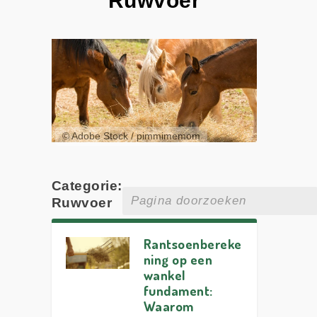
Ruwvoer
© Adobe Stock / pimmimemom
Categorie:
Ruwvoer
Rantsoenbereke
ning op een
wankel
fundament:
Waarom