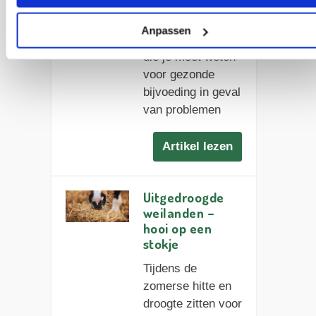
gezondheidsrisico
voor paarden
Anpassen
vormen. Dingen
die je moet weten
voor gezonde
bijvoeding in geval
van problemen
Artikel lezen
Uitgedroogde
weilanden –
hooi op een
stokje
Tijdens de
zomerse hitte en
droogte zitten voor