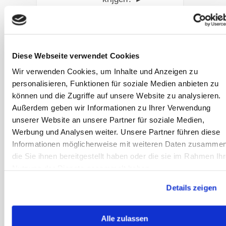
Waarom is het
voeren in
maaltijden
schadelijk? Lees
Diese Webseite verwendet Cookies
nu meer in het
Wir verwenden Cookies, um Inhalte und Anzeigen zu
SANOANIMAL
personalisieren, Funktionen für soziale Medien anbieten zu
artikel✓
können und die Zugriffe auf unsere Website zu analysieren.
Außerdem geben wir Informationen zu Ihrer Verwendung
Artikel lezen
unserer Website an unsere Partner für soziale Medien,
Werbung und Analysen weiter. Unsere Partner führen diese
Informationen möglicherweise mit weiteren Daten zusammen
Let op:
die Sie ihnen bereitgestellt haben oder die sie im Rahmen Ihr
weidegras!
Nutzung der Dienste gesammelt haben.
Weidegras dat
Details zeigen
door het weer
onder stress
staat, kan een
Alle zulassen