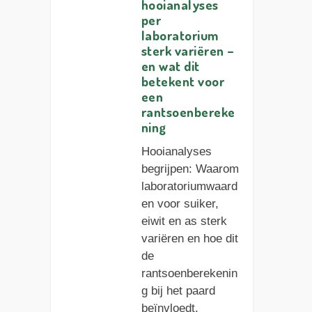
hooianalyses
per
laboratorium
sterk variëren –
en wat dit
betekent voor
een
rantsoenbereke
ning
Hooianalyses
begrijpen: Waarom
laboratoriumwaard
en voor suiker,
eiwit en as sterk
variëren en hoe dit
de
rantsoenberekenin
g bij het paard
beïnvloedt.