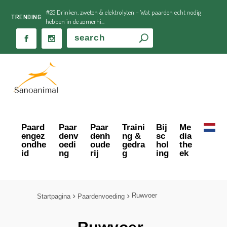
#25 Drinken, zweten & elektrolyten – Wat paarden echt nodig
TRENDING:
hebben in de zomerhi...
Paard
Paar
Paar
Traini
Bij
Me
engez
denv
denh
ng &
sc
dia
ondhe
oedi
oude
gedra
hol
the
id
ng
rij
g
ing
ek
Ruwvoer
Startpagina
Paardenvoeding