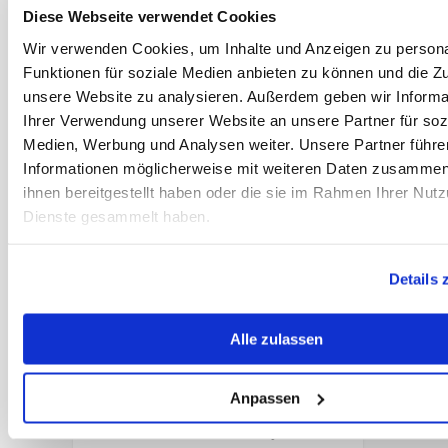
immuunsysteem -
Diese Webseite verwendet Cookies
ook bij paarden.
Wir verwenden Cookies, um Inhalte und Anzeigen zu persona
De belangrijkste
Funktionen für soziale Medien anbieten zu können und die Zug
versterking van
unsere Website zu analysieren. Außerdem geben wir Informa
het
Ihrer Verwendung unserer Website an unsere Partner für soz
immuunsysteem
Medien, Werbung und Analysen weiter. Unsere Partner führe
is een gezonde
Informationen möglicherweise mit weiteren Daten zusammen,
darm!
ihnen bereitgestellt haben oder die sie im Rahmen Ihrer Nut
Dienste gesammelt haben.
Artikel lezen
Details 
Het
immuunsysteem
Alle zulassen
van paarden
begrijpen
Anpassen
Hoe werkt het
immuunsysteem