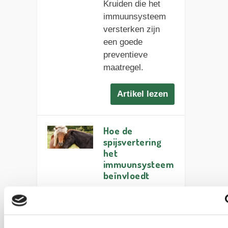
Kruiden die het
immuunsysteem
versterken zijn
een goede
preventieve
maatregel.
Artikel lezen
Hoe de
spijsvertering
het
immuunsysteem
beïnvloedt
De darmen
hebben een grote
invloed op het