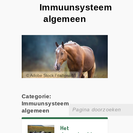
Immuunsysteem
algemeen
© Adobe Stock / callipso88
Categorie:
Immuunsysteem
algemeen
Het