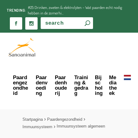
#25 Drinken, zweten & elektrolyten – Wat paarden echt nodig
TRENDING:
hebben in de zomerhi...
Paard
Paar
Paar
Traini
Bij
Me
engez
denv
denh
ng &
sc
dia
ondhe
oedi
oude
gedra
hol
the
id
ng
rij
g
ing
ek
Startpagina
Paardengezondheid
Immuunsysteem algemeen
Immuunsysteem