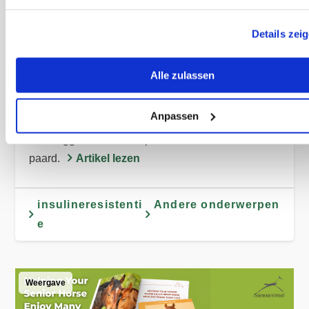
Details zei
Ertugliflozine – Snelle hulp voor paarden
met insulineresistentie?
Alle zulassen
Leer wanneer het gebruik van ertugliflozine nuttig
Anpassen
kan zijn en waarom het behandelen van de
onderliggende oorzaak prioriteit heeft voor uw
paard.
Artikel lezen
insulineresistenti
Andere onderwerpen
e
Weergave