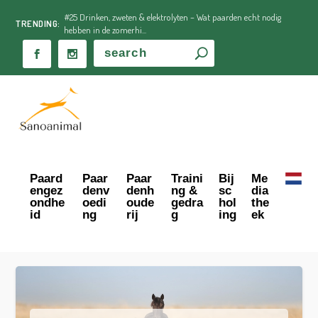
#25 Drinken, zweten & elektrolyten – Wat paarden echt nodig
TRENDING:
hebben in de zomerhi...
Paard
Paar
Paar
Traini
Bij
Me
engez
denv
denh
ng &
sc
dia
ondhe
oedi
oude
gedra
hol
the
id
ng
rij
g
ing
ek