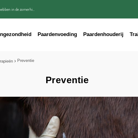
ebben in de zomerhi...
engezondheid
Paardenvoeding
Paardenhouderij
Tra
Preventie
rapieën
Preventie