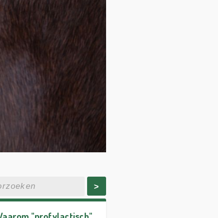
>
Waarom "profylactisch"