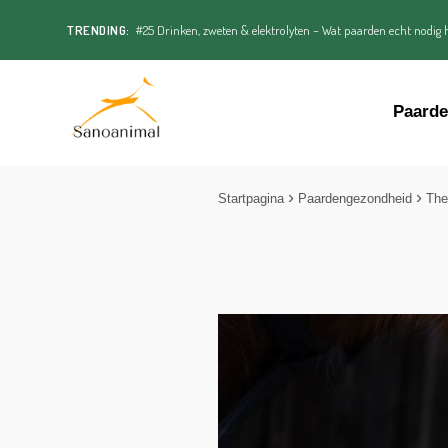
TRENDING:
#25 Drinken, zweten & elektrolyten – Wat paarden echt nodig h
Paard
Startpagina
Paardengezondheid
The