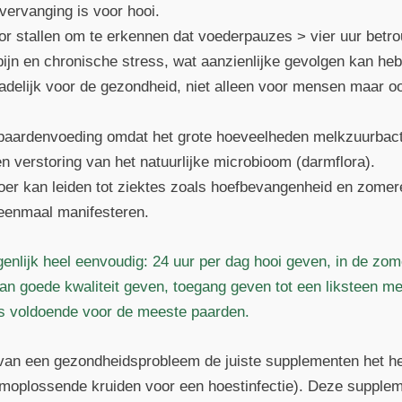
vervanging is voor hooi.
or stallen om te erkennen dat voederpauzes > vier uur betro
ijn en chronische stress, wat aanzienlijke gevolgen kan he
hadelijk voor de gezondheid, niet alleen voor mensen maar o
or paardenvoeding omdat het grote hoeveelheden melkzuurbact
 en verstoring van het natuurlijke microbioom (darmflora).
voer kan leiden tot ziektes zoals hoefbevangenheid en zomer
 eenmaal manifesteren.
enlijk heel eenvoudig: 24 uur per dag hooi geven, in de zome
an goede kwaliteit geven, toegang geven tot een liksteen m
 is voldoende voor de meeste paarden.
l van een gezondheidsprobleem de juiste supplementen het he
ijmoplossende kruiden voor een hoestinfectie). Deze suppl