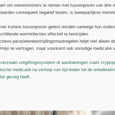
dzaam om mestmonsters te nemen met tussenpozen van drie 
 paarden consequent negatief testen, is tweejaarlijkse monst
 met kortere tussenpozen getest worden vanwege hun onde
hillende worminfecties effectief te bestrijden.
tieve parasietenbestrijdingsmaatregelen helpt niet alleen d
ermijn te vertragen, maar voorkomt ook onnodige medicatie 
verzwakt ontgiftingssysteem of aandoeningen zoals cryptop
tische medicatie na verloop van tijd leiden tot de ontwikkeli
tot gevolg heeft.