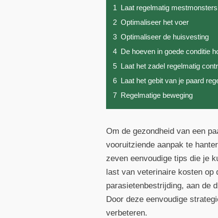
1
Laat regelmatig mestmonster
2
Optimaliseer het voer
3
Optimaliseer de huisvesting
4
De hoeven in goede conditie 
5
Laat het zadel regelmatig cont
6
Laat het gebit van je paard reg
7
Regelmatige beweging
Om de gezondheid van een paar
vooruitziende aanpak te hanter
zeven eenvoudige tips die je k
last van veterinaire kosten op
parasietenbestrijding, aan de
Door deze eenvoudige strategie
verbeteren.