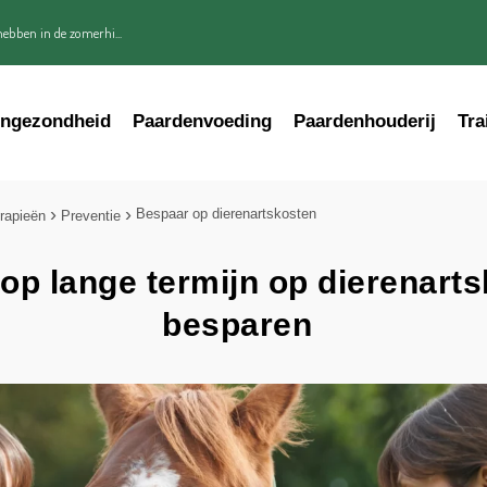
ebben in de zomerhi...
engezondheid
Paardenvoeding
Paardenhouderij
Tra
Bespaar op dierenartskosten
rapieën
Preventie
 op lange termijn op dierenarts
besparen