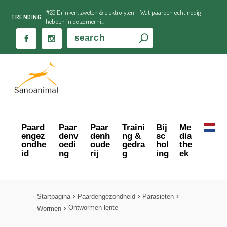
#25 Drinken, zweten & elektrolyten – Wat paarden echt nodig
TRENDING:
hebben in de zomerhi...
Paard
Paar
Paar
Traini
Bij
Me
engez
denv
denh
ng &
sc
dia
ondhe
oedi
oude
gedra
hol
the
id
ng
rij
g
ing
ek
Startpagina
Paardengezondheid
Parasieten
Ontwormen lente
Wormen