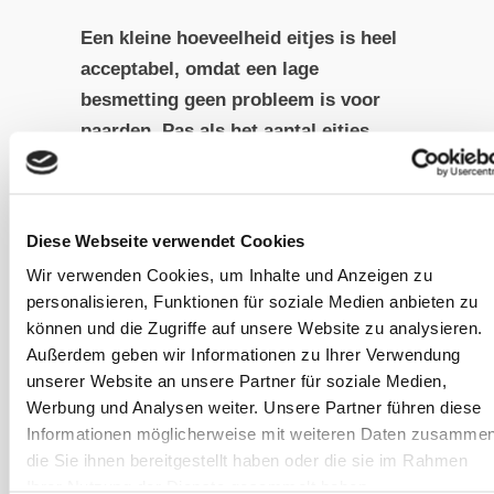
Een kleine hoeveelheid eitjes is heel
acceptabel, omdat een lage
besmetting geen probleem is voor
paarden. Pas als het aantal eitjes
een bepaalde drempelwaarde
overschrijdt, moet worden
aangenomen dat het paard een
Diese Webseite verwendet Cookies
wormbesmetting heeft waartegen
Wir verwenden Cookies, um Inhalte und Anzeigen zu
zijn immuunsysteem niet langer
personalisieren, Funktionen für soziale Medien anbieten zu
zelfstandig is opgewassen.
können und die Zugriffe auf unsere Website zu analysieren.
Außerdem geben wir Informationen zu Ihrer Verwendung
Alternatieven voor medicatie
unserer Website an unsere Partner für soziale Medien,
Werbung und Analysen weiter. Unsere Partner führen diese
Als de eitellingen zich op en
Informationen möglicherweise mit weiteren Daten zusammen
grenswaarde bevinden, is het heel
die Sie ihnen bereitgestellt haben oder die sie im Rahmen
goed mogelijk om eerst met
Ihrer Nutzung der Dienste gesammelt haben.