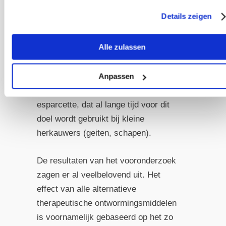
alternatieve therapeutische methoden
Details zeigen
te werken. In de volksgeneeskunde
staan sommige planten en het
Alle zulassen
bijenhars propolis bekend om hun
wormwerende werking. Momenteel
wordt er een onderzoek uitgevoerd
Anpassen
naar de wormwerende werking van
esparcette, dat al lange tijd voor dit
doel wordt gebruikt bij kleine
herkauwers (geiten, schapen).
De resultaten van het vooronderzoek
zagen er al veelbelovend uit. Het
effect van alle alternatieve
therapeutische ontwormingsmiddelen
is voornamelijk gebaseerd op het zo