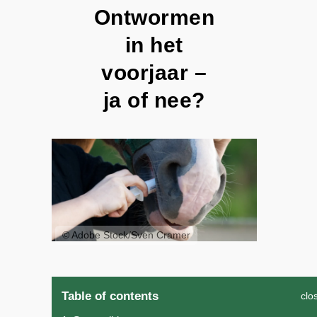
Ontwormen
in het
voorjaar –
ja of nee?
© Adobe Stock/Sven Cramer
Table of contents
clo