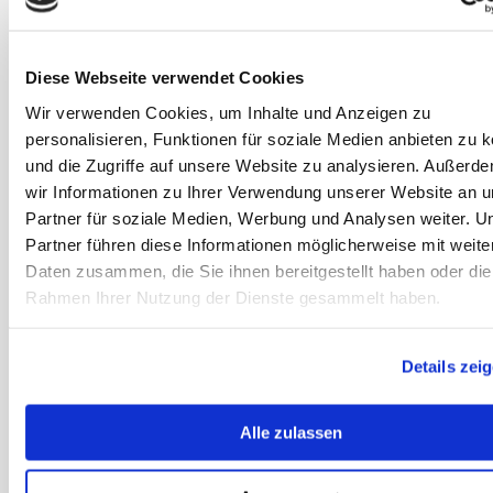
Artikel lezen
Diese Webseite verwendet Cookies
Insecten bij
paarden – meer
Wir verwenden Cookies, um Inhalte und Anzeigen zu
dan alleen
personalisieren, Funktionen für soziale Medien anbieten zu 
vervelend: deze
und die Zugriffe auf unsere Website zu analysieren. Außerd
gezondheidsrisi
wir Informationen zu Ihrer Verwendung unserer Website an 
co’s dreigen
Partner für soziale Medien, Werbung und Analysen weiter. U
Partner führen diese Informationen möglicherweise mit weite
Vliegen, muggen
Daten zusammen, die Sie ihnen bereitgestellt haben oder die
en dazen zijn
Rahmen Ihrer Nutzung der Dienste gesammelt haben.
meer dan alleen
vervelend: ontdek
welke ernstige
Details zei
gezondheidsrisico’
s insecten voor je
Alle zulassen
paard kunnen
veroorzaken.