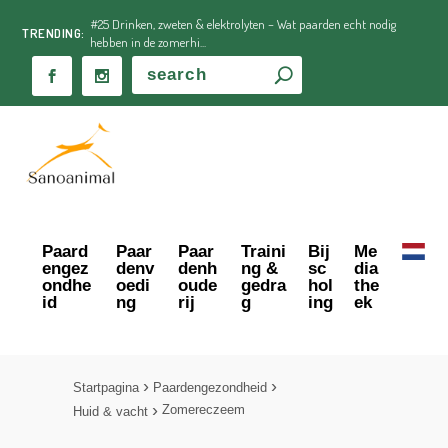
#25 Drinken, zweten & elektrolyten – Wat paarden echt nodig
TRENDING:
hebben in de zomerhi...
Paard
Paar
Paar
Traini
Bij
Me
engez
denv
denh
ng &
sc
dia
ondhe
oedi
oude
gedra
hol
the
id
ng
rij
g
ing
ek
Startpagina
Paardengezondheid
Zomereczeem
Huid & vacht