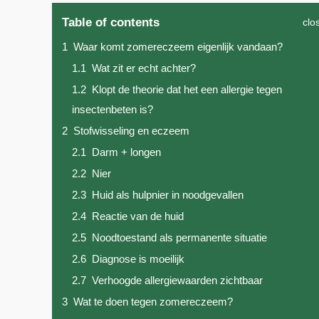
Table of contents
clo
1
Waar komt zomereczeem eigenlijk vandaan?
1.1
Wat zit er echt achter?
1.2
Klopt de theorie dat het een allergie tegen
insectenbeten is?
2
Stofwisseling en eczeem
2.1
Darm + longen
2.2
Nier
2.3
Huid als hulpnier in noodgevallen
2.4
Reactie van de huid
2.5
Noodtoestand als permanente situatie
2.6
Diagnose is moeilijk
2.7
Verhoogde allergiewaarden zichtbaar
3
Wat te doen tegen zomereczeem?