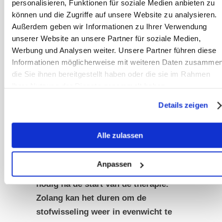
personalisieren, Funktionen für soziale Medien anbieten zu
lange termijn – de symptomen worden
können und die Zugriffe auf unsere Website zu analysieren.
slechts tijdelijk verlicht.
Außerdem geben wir Informationen zu Ihrer Verwendung
Paardeneigenaren zijn vaak net zo
unserer Website an unsere Partner für soziale Medien,
wanhopig als hun paarden.
Werbung und Analysen weiter. Unsere Partner führen diese
Darm
Informationen möglicherweise mit weiteren Daten zusammen
die Sie ihnen bereitgestellt haben oder die sie im Rahmen
Wat te doen tegen
Ihrer Nutzung der Dienste gesammelt haben.
zomereczeem?
Details zeigen
Natuurlijk is het allereerst
belangrijk om de stress van het
Alle zulassen
paard te verminderen door een
eczeemdeken te gebruiken. Deze
Anpassen
blijft vaak nog een tot twee zomers
nodig na de start van de therapie.
Zolang kan het duren om de
stofwisseling weer in evenwicht te