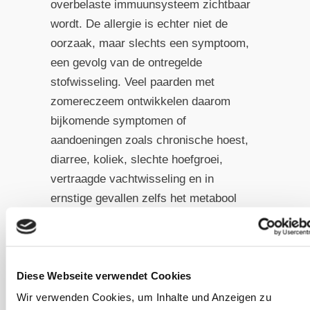
overbelaste immuunsysteem zichtbaar
wordt. De allergie is echter niet de
oorzaak, maar slechts een symptoom,
een gevolg van de ontregelde
stofwisseling. Veel paarden met
zomereczeem ontwikkelen daarom
bijkomende symptomen of
aandoeningen zoals chronische hoest,
diarree, koliek, slechte hoefgroei,
vertraagde vachtwisseling en in
ernstige gevallen zelfs het metabool
syndroom of PPID (Cushing). Ze zijn
vaak moe en lusteloos. Ondanks
eczeemdekens, zalven en crèmes, en
Diese Webseite verwendet Cookies
zelfs verblijven aan zee of in de
bergen in de zomer, helpt niets op de
Wir verwenden Cookies, um Inhalte und Anzeigen zu