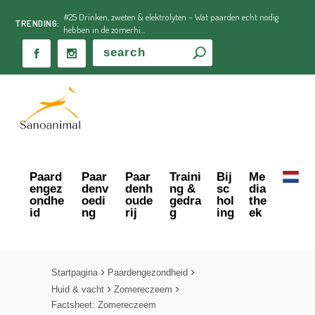
#25 Drinken, zweten & elektrolyten – Wat paarden echt nodig
TRENDING:
hebben in de zomerhi...
Paard
Paar
Paar
Traini
Bij
Me
engez
denv
denh
ng &
sc
dia
ondhe
oedi
oude
gedra
hol
the
id
ng
rij
g
ing
ek
Startpagina
Paardengezondheid
Huid & vacht
Zomereczeem
Factsheet: Zomereczeem