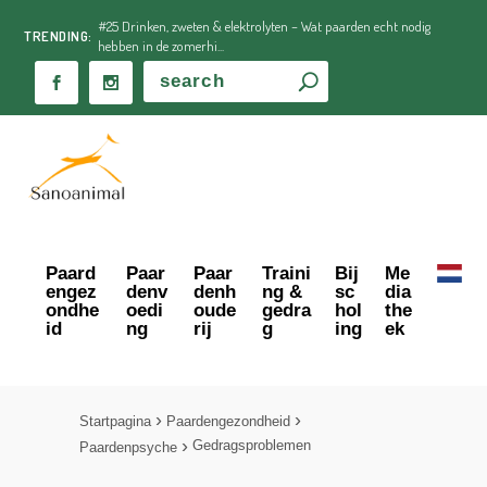
#25 Drinken, zweten & elektrolyten – Wat paarden echt nodig
TRENDING:
hebben in de zomerhi...
Paard
Paar
Paar
Traini
Bij
Me
engez
denv
denh
ng &
sc
dia
ondhe
oedi
oude
gedra
hol
the
id
ng
rij
g
ing
ek
Startpagina
Paardengezondheid
Gedragsproblemen
Paardenpsyche