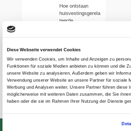
Hoe ontstaan
huisvestingsgerela
teerde
aandoeningen bij
paarden? Ontdek
welke
huisvestingsfouten
Diese Webseite verwendet Cookies
tot stereotypieën,
Wir verwenden Cookies, um Inhalte und Anzeigen zu persona
koliek en
Funktionen für soziale Medien anbieten zu können und die Zug
luchtwegprobleme
unsere Website zu analysieren. Außerdem geben wir Informat
n leiden.
Verwendung unserer Website an unsere Partner für soziale 
Werbung und Analysen weiter. Unsere Partner führen diese 
möglicherweise mit weiteren Daten zusammen, die Sie ihnen 
Artikel lezen
haben oder die sie im Rahmen Ihrer Nutzung der Dienste g
Deta