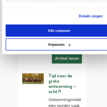
die Sie ihnen bereitgestellt haben oder die sie im Rahmen Ihr
het voorjaar
Nutzung der Dienste gesammelt haben.
chemisch
ontwormd
Details zeigen
worden? Hoe kom
ik erachter en
Alle zulassen
waar moet ik
rekening mee
Anpassen
houden?
Artikel lezen
Tijd voor de
grote
ontworming –
echt?!
Ontwormingsmidd
elen worden vaak