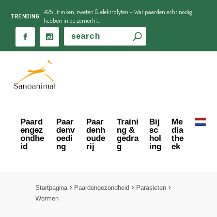
#25 Drinken, zweten & elektrolyten – Wat paarden echt nodig
TRENDING:
hebben in de zomerhi...
Paard
Paar
Paar
Traini
Bij
Me
engez
denv
denh
ng &
sc
dia
ondhe
oedi
oude
gedra
hol
the
id
ng
rij
g
ing
ek
Startpagina
Paardengezondheid
Parasieten
Wormen