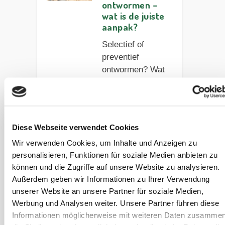
ontwormen –
wat is de juiste
aanpak?
Selectief of
preventief
ontwormen? Wat
is beter voor mijn
paard en waar
moet ik rekening
mee houden?
Diese Webseite verwendet Cookies
Wir verwenden Cookies, um Inhalte und Anzeigen zu
Artikel lezen
personalisieren, Funktionen für soziale Medien anbieten zu
können und die Zugriffe auf unsere Website zu analysieren.
Außerdem geben wir Informationen zu Ihrer Verwendung
Ontwormen in
het voorjaar – ja
unserer Website an unsere Partner für soziale Medien,
of nee?
Werbung und Analysen weiter. Unsere Partner führen diese
Informationen möglicherweise mit weiteren Daten zusammen
Moet mijn paard in