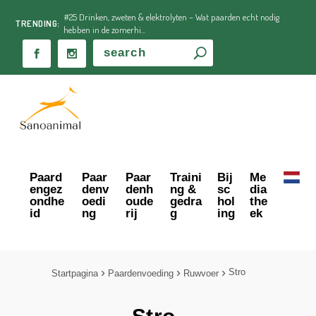
#25 Drinken, zweten & elektrolyten – Wat paarden echt nodig
TRENDING:
hebben in de zomerhi...
Paard
Paar
Paar
Traini
Bij
Me
engez
denv
denh
ng &
sc
dia
ondhe
oedi
oude
gedra
hol
the
id
ng
rij
g
ing
ek
Stro
Startpagina
Paardenvoeding
Ruwvoer