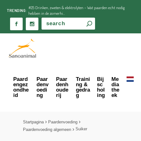
#25 Drinken, zweten & elektrolyten – Wat paarden echt nodig
TRENDING:
hebben in de zomerhi...
Paard
Paar
Paar
Traini
Bij
Me
engez
denv
denh
ng &
sc
dia
ondhe
oedi
oude
gedra
hol
the
id
ng
rij
g
ing
ek
Startpagina
Paardenvoeding
Suiker
Paardenvoeding algemeen