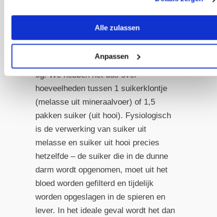
Als er 2% melasse wordt toegevoegd
aan het mineraalvoer en het paard een
Alle zulassen
dagelijkse dosis van 100 g
binnenkrijgt, is dat 2 g suiker. Ter
Anpassen
vergelijking: een suikerklontje bevat
3g. We hebben het dus over
hoeveelheden tussen 1 suikerklontje
(melasse uit mineraalvoer) of 1,5
pakken suiker (uit hooi). Fysiologisch
is de verwerking van suiker uit
melasse en suiker uit hooi precies
hetzelfde – de suiker die in de dunne
darm wordt opgenomen, moet uit het
bloed worden gefilterd en tijdelijk
worden opgeslagen in de spieren en
lever. In het ideale geval wordt het dan