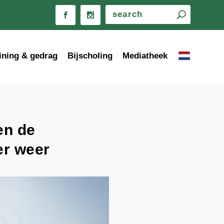
ining & gedrag
Bijscholing
Mediatheek
en de
er weer