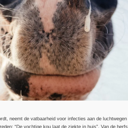
rdt, neemt de vatbaarheid voor infecties aan de luchtwegen
eden: “De vochtige kou laat de ziekte in huis”. Van de herfs