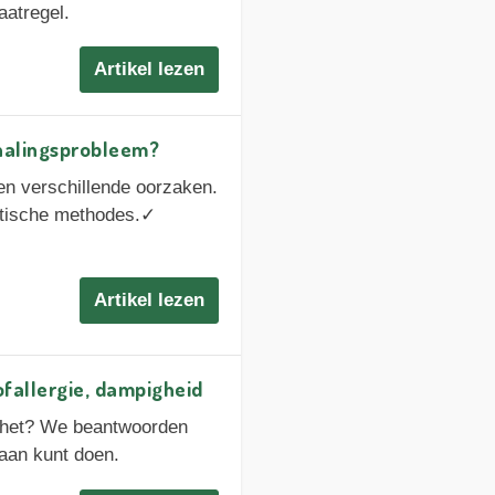
aatregel.
Artikel lezen
halingsprobleem?
n verschillende oorzaken.
eutische methodes.✓
Artikel lezen
ofallergie, dampigheid
t het? We beantwoorden
raan kunt doen.