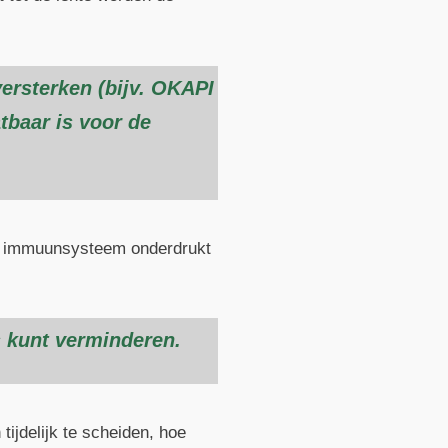
ersterken (bijv.
OKAPI
tbaar is voor de
 het immuunsysteem onderdrukt
s kunt verminderen.
ijdelijk te scheiden, hoe