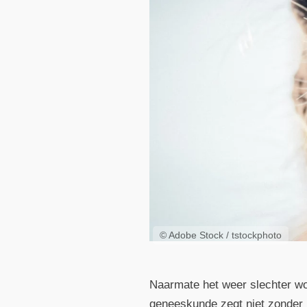
© Adobe Stock / tstockphoto
Naarmate het weer slechter wo
geneeskunde zegt niet zonder r