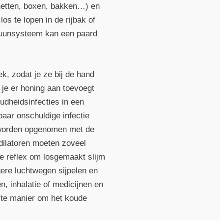
netten, boxen, bakken…) en
s te lopen in de rijbak of
muunsysteem kan een paard
ek, zodat je ze bij de hand
 je er honing aan toevoegt
udheidsinfecties in een
baar onschuldige infectie
t worden opgenomen met de
odilatoren moeten zoveel
e reflex om losgemaakt slijm
agere luchtwegen sijpelen en
, inhalatie of medicijnen en
ste manier om het koude