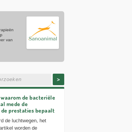
erapieën
op
eer van
>
 waarom de bacteriële
naal mede de
de prestaties bepaalt
rd de luchtwegen, het
artikel worden de