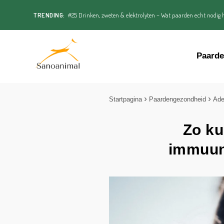
TRENDING:
#25 Drinken, zweten & elektrolyten – Wat paarden echt nodig h
Paard
Startpagina
Paardengezondheid
Ade
Zo ku
immuun