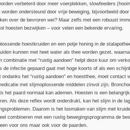
rden verbeterd door meer voerplekken, slowfeeders (hooi
worden ondersteund door vrije beweging, bijvoorbeeld door lo
kken over de bevroren wei? Maar zelfs met een robuust im
ol hoesten bezwijken – voor velen een bekende ervaring.
oplossende hoestkruiden en een potje honing in de stalapothe
ruiden kunnen met heet water als thee worden gezet, waarna
In combinatie met “rustig aandoen” helpt deze kuur om verko
ls de infectie gepaard gaat met hoge koorts of als een schijn
t ondanks het “rustig aandoen” en hoestthee, moet contac
 medicatie met slijmoplossende middelen zinvol zijn. Bronch
s het paard normaal kan ademen. Hoesten is een belangrijk
ren. Als deze reflex wordt onderdrukt, kan het slijm in de l
ingsproblemen. Daarom is het losmaken van slijm met kruiden
eheel combineren met een rustig bewegingsprogramma de be
lleen voor ons maar ook voor de paarden.