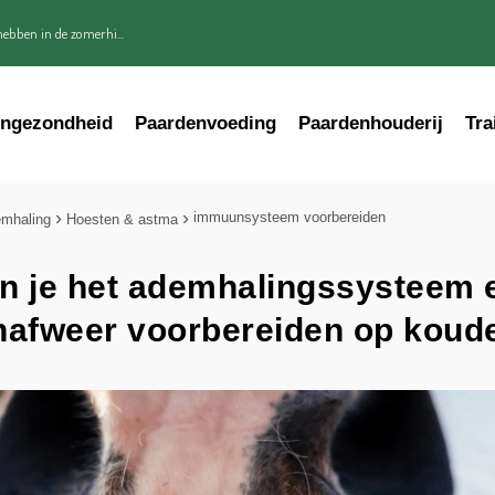
ebben in de zomerhi...
engezondheid
Paardenvoeding
Paardenhouderij
Tra
immuunsysteem voorbereiden
mhaling
Hoesten & astma
n je het ademhalingssysteem 
afweer voorbereiden op koud