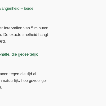
evangenheid – beide
t intervallen van 5 minuten
n. De exacte snelheid hangt
ard.
halte, die gedeeltelijk
nen tegen die tijd al
 natuurlijk: hoe gevoeliger
n.