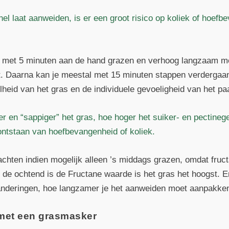
el laat aanweiden, is er een groot risico op koliek of hoefb
, met 5 minuten aan de hand grazen en verhoog langzaam me
ent. Daarna kan je meestal met 15 minuten stappen verdergaa
elheid van het gras en de individuele gevoeligheid van het pa
er en “sappiger” het gras, hoe hoger het suiker- en pectinege
 ontstaan van hoefbevangenheid of koliek.
hten indien mogelijk alleen ’s middags grazen, omdat fructa
n de ochtend is de Fructane waarde is het gras het hoogst. En
anderingen, hoe langzamer je het aanweiden moet aanpakke
 met een grasmasker