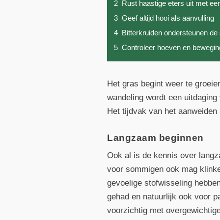
2
Rust haastige eters uit met e
3
Geef altijd hooi als aanvulling
4
Bitterkruiden ondersteunen de 
5
Controleer hoeven en beweging
Het gras begint weer te groeie
wandeling wordt een uitdaging
Het tijdvak van het aanweiden 
Langzaam beginnen
Ook al is de kennis over lang
voor sommigen ook mag klinken
gevoelige stofwisseling hebben
gehad en natuurlijk ook voor p
voorzichtig met overgewichtige