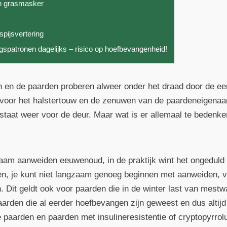
en grasmasker
spijsvertering
spatronen dagelijks – risico op hoefbevangenheid!
n en de paarden proberen alweer onder het draad door de ee
 voor het halstertouw en de zenuwen van de paardeneigenaa
staat weer voor de deur. Maar wat is er allemaal te bedenk
zaam aanweiden eeuwenoud, in de praktijk wint het ongeduld
, je kunt niet langzaam genoeg beginnen met aanweiden, vo
. Dit geldt ook voor paarden die in de winter last van mestwa
aarden die al eerder hoefbevangen zijn geweest en dus altij
 paarden en paarden met insulineresistentie of cryptopyrrol