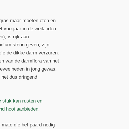
t gras maar moeten eten en
et voorjaar in de weilanden
), is rijk aan
adium steun geven, zijn
die de dikke darm verzuren.
ken van de darmflora van het
hoeveelheden in jong gewas.
s het dus dringend
e stuk kan rusten en
end hooi aanbieden.
e mate die het paard nodig