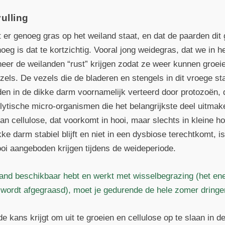
vulling
 er genoeg gras op het weiland staat, en dat de paarden di
eg is dat te kortzichtig. Vooral jong weidegras, dat we in h
eer de weilanden “rust” krijgen zodat ze weer kunnen groeien
els. De vezels die de bladeren en stengels in dit vroege st
den in de dikke darm voornamelijk verteerd door protozoën, 
lolytische micro-organismen die het belangrijkste deel uitma
an cellulose, dat voorkomt in hooi, maar slechts in kleine 
e darm stabiel blijft en niet in een dysbiose terechtkomt, i
oi aangeboden krijgen tijdens de weideperiode.
land beschikbaar hebt en werkt met wisselbegrazing (het en
e wordt afgegraasd), moet je gedurende de hele zomer dring
e kans krijgt om uit te groeien en cellulose op te slaan in d