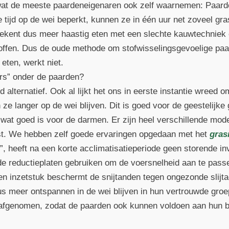
at de meeste paardeneigenaren ook zelf waarnemen: Paard
de tijd op de wei beperkt, kunnen ze in één uur net zoveel g
tekent dus meer haastig eten met een slechte kauwtechniek 
ffen. Dus de oude methode om stofwisselingsgevoelige paa
 eten, werkt niet.
ers” onder de paarden?
alternatief. Ook al lijkt het ons in eerste instantie wreed 
 ze langer op de wei blijven. Dit is goed voor de geestelijke 
 wat goed is voor de darmen. Er zijn heel verschillende model
ast. We hebben zelf goede ervaringen opgedaan met het
gras
r”, heeft na een korte acclimatisatieperiode geen storende i
nde reductieplaten gebruiken om de voersnelheid aan te pass
nen inzetstuk beschermt de snijtanden tegen ongezonde slijt
us meer ontspannen in de wei blijven in hun vertrouwde gro
 afgenomen, zodat de paarden ook kunnen voldoen aan hun b