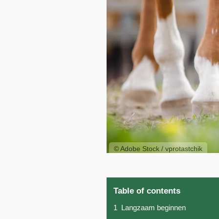
© Adobe Stock / vprotastchik
Table of contents
1
Langzaam beginnen