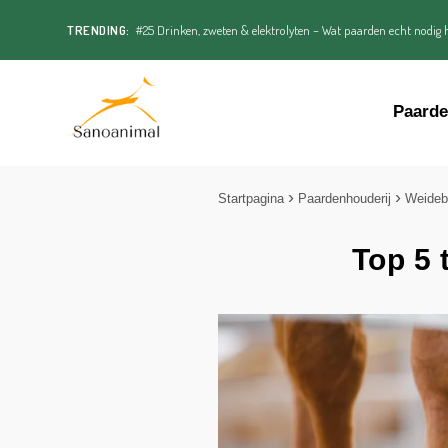
TRENDING:
#25 Drinken, zweten & elektrolyten – Wat paarden echt nodig h
Paard
Startpagina
Paardenhouderij
Weideb
Top 5 