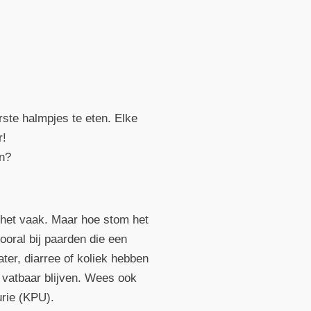
rste halmpjes te eten. Elke
r!
en?
 het vaak. Maar hoe stom het
oral bij paarden die een
ter, diarree of koliek hebben
d vatbaar blijven. Wees ook
urie (KPU).