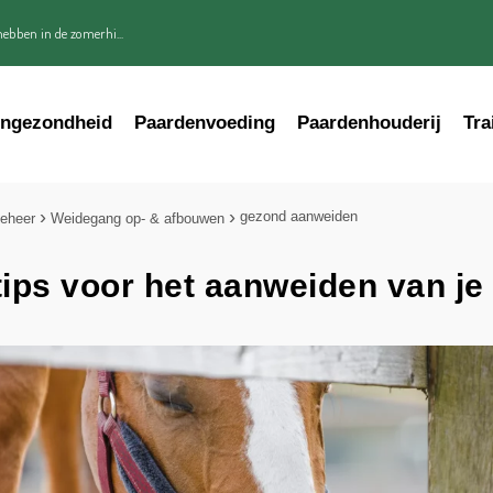
ebben in de zomerhi...
engezondheid
Paardenvoeding
Paardenhouderij
Tra
gezond aanweiden
eheer
Weidegang op- & afbouwen
tips voor het aanweiden van je