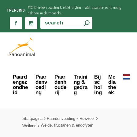
#25 Drinken, zweten & elektrolyten – Wat paarden echt nodig
TRENDING:
hebben in de zomerhi...
Paard
Paar
Paar
Traini
Bij
Me
engez
denv
denh
ng &
sc
dia
ondhe
oedi
oude
gedra
hol
the
id
ng
rij
g
ing
ek
Startpagina
Paardenvoeding
Ruwvoer
Weide, fructanen & endofyten
Weiland