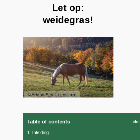
Let op:
weidegras!
© Adobe Stock / encierro
Table of contents
clo
1
Inleiding