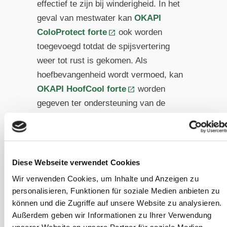
effectief te zijn bij winderigheid. In het
geval van mestwater kan
OKAPI
ColoProtect forte
ook worden
toegevoegd totdat de spijsvertering
weer tot rust is gekomen. Als
hoefbevangenheid wordt vermoed, kan
OKAPI HoofCool forte
worden
gegeven ter ondersteuning van de
veterinaire therapie, zodat het
hoefmetabolisme sneller terugkeert
naar zijn natuurlijke balans.
Diese Webseite verwendet Cookies
Wir verwenden Cookies, um Inhalte und Anzeigen zu
Team
personalisieren, Funktionen für soziale Medien anbieten zu
Sanoanimal
können und die Zugriffe auf unsere Website zu analysieren.
Außerdem geben wir Informationen zu Ihrer Verwendung
Wij zijn een
ervaren team van
unserer Website an unsere Partner für soziale Medien,