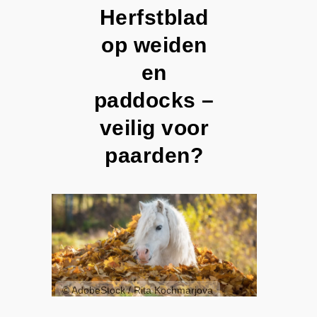
Herfstblad
op weiden
en
paddocks –
veilig voor
paarden?
© AdobeStock / Rita Kochmarjova