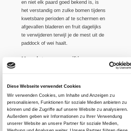
en niet elk paard goed bekend is, is
het verstandig om zulke bomen tijdens
kwetsbare perioden af te schermen en
afgevallen bladeren en fruit dagelijks
te verwijderen terwijl je de mest uit de
paddock of wei haalt.
Maar let op voor giftige
planten!
Daarnaast zijn er bomen en struiken
die nooit een plek zouden moeten
Diese Webseite verwendet Cookies
krijgen in de paddock of wei vanwege
Wir verwenden Cookies, um Inhalte und Anzeigen zu
hun giftigheid voor paarden.
personalisieren, Funktionen für soziale Medien anbieten zu
Voorbeelden hiervan zijn de robinia of
können und die Zugriffe auf unsere Website zu analysieren.
Außerdem geben wir Informationen zu Ihrer Verwendung
taxus/venijnboom.
Deze bomen
unserer Website an unsere Partner für soziale Medien,
moeten, indien mogelijk, volledig
Werbung und Analysen weiter. Unsere Partner führen diese