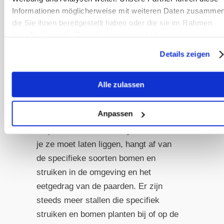
buiten het terrein blijven (omdat een
Informationen möglicherweise mit weiteren Daten zusammen
paard dat ’s nachts uit een stal of
die Sie ihnen bereitgestellt haben oder die sie im Rahmen
paddock ontsnapt ze ook tegen kan
Ihrer Nutzung der Dienste gesammelt haben.
komen) en zeker niet in de buurt van
Details zeigen
stallen, paddocks of weides staan
waar paarden er door de omheining
Alle zulassen
aan kunnen knabbelen.
Anpassen
Of je afgevallen bladeren dagelijks van
de paddocks moet verwijderen of dat
je ze moet laten liggen, hangt af van
de specifieke soorten bomen en
struiken in de omgeving en het
eetgedrag van de paarden. Er zijn
steeds meer stallen die specifiek
struiken en bomen planten bij of op de