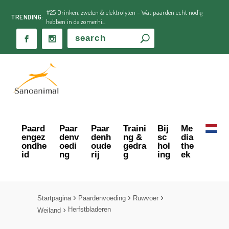
#25 Drinken, zweten & elektrolyten – Wat paarden echt nodig
TRENDING:
hebben in de zomerhi...
Paard
Paar
Paar
Traini
Bij
Me
engez
denv
denh
ng &
sc
dia
ondhe
oedi
oude
gedra
hol
the
id
ng
rij
g
ing
ek
Startpagina
Paardenvoeding
Ruwvoer
Herfstbladeren
Weiland