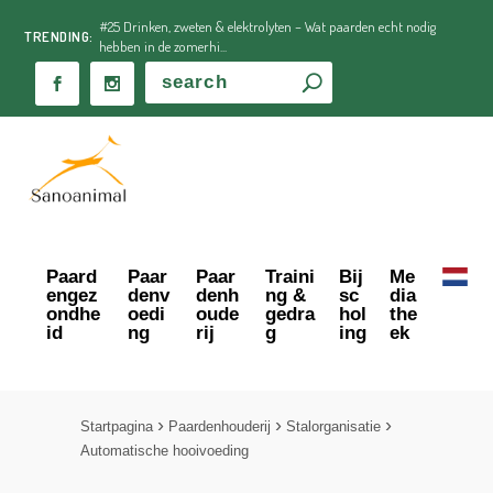
#25 Drinken, zweten & elektrolyten – Wat paarden echt nodig
TRENDING:
hebben in de zomerhi...
Paard
Paar
Paar
Traini
Bij
Me
engez
denv
denh
ng &
sc
dia
ondhe
oedi
oude
gedra
hol
the
id
ng
rij
g
ing
ek
Startpagina
Paardenhouderij
Stalorganisatie
Automatische hooi­voeding