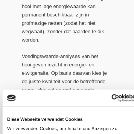
hooi met lage energiewaarde kan
permanent beschikbaar zijn in
grofmazige netten (zodat het niet
wegwaait), zonder dat paarden te dik
worden.
Voedingswaarde-analyses van het
hooi geven inzicht in energie- en
eiwitgehalte. Op basis daarvan kies je
de juiste kwaliteit voor de betreffende
groep. Hooinetten met passende
maaswijdte reguleren de eetsnelheid
op natuurlijkewijze, zonder stress.
Paarden kauwen langer, zijn meer
Diese Webseite verwendet Cookies
bezig met het voer en nemen
Wir verwenden Cookies, um Inhalte und Anzeigen zu
automatisch kleinere porties per keer