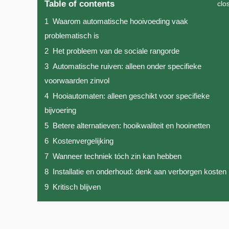
Table of contents
clo
1
Waarom automatische hooi­voeding vaak
problematisch is
2
Het probleem van de sociale rangorde
3
Automatische ruiven: alleen onder specifieke
voorwaarden zinvol
4
Hooi­automaten: alleen geschikt voor specifieke
bijvoering
5
Betere alternatieven: hooi­kwaliteit en hooinetten
6
Kostenvergelijking
7
Wanneer techniek tóch zin kan hebben
8
Installatie en onderhoud: denk aan verborgen kosten
9
Kritisch blijven