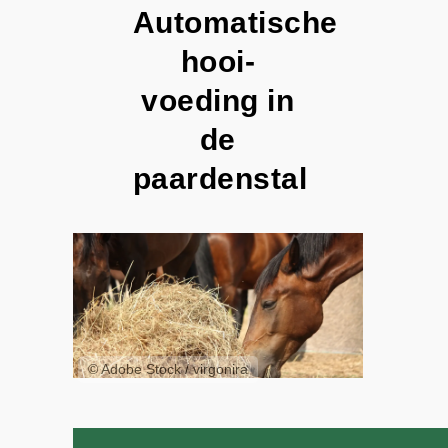
Automatische
hooi­
voeding in
de
paardenstal
© Adobe Stock / virgonira