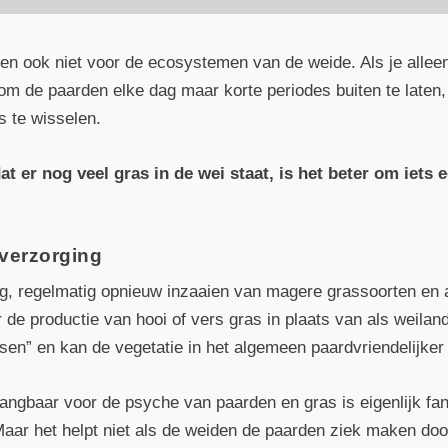
d en ook niet voor de ecosystemen van de weide. Als je alle
 om de paarden elke dag maar korte periodes buiten te laten
 te wisselen.
t er nog veel gras in de wei staat, is het beter om iets 
verzorging
g, regelmatig opnieuw inzaaien van magere grassoorten en a
r de productie van hooi of vers gras in plaats van als weila
ssen” en kan de vegetatie in het algemeen paardvriendelijke
angbaar voor de psyche van paarden en gras is eigenlijk fan
Maar het helpt niet als de weiden de paarden ziek maken do