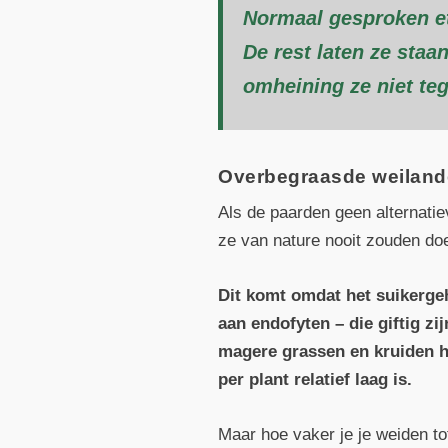
Normaal gesproken et
De rest laten ze staa
omheining ze niet te
Overbegraasde weiland
Als de paarden geen alternatie
ze van nature nooit zouden doen
Dit komt omdat het suikergeh
aan endofyten – die giftig zi
magere grassen en kruiden he
per plant relatief laag is.
Maar hoe vaker je je weiden t