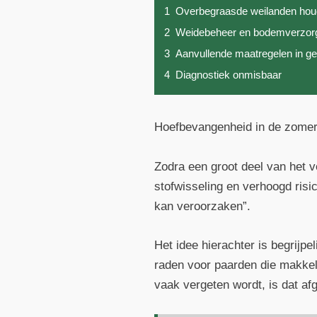
1
Overbegraasde weilanden hou
2
Weidebeheer en bodemverzor
3
Aanvullende maatregelen in ge
4
Diagnostiek onmisbaar
Hoefbevangenheid in de zomer 
Zodra een groot deel van het 
stofwisseling en verhoogd ris
kan veroorzaken”.
Het idee hierachter is begrijpe
raden voor paarden die makke
vaak vergeten wordt, is dat af