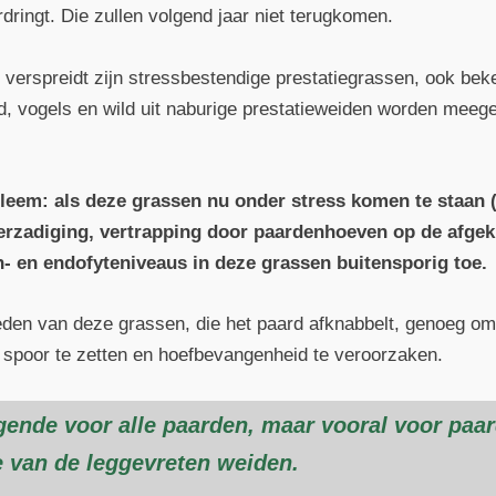
ringt. Die zullen volgend jaar niet terugkomen.
verspreidt zijn stressbestendige prestatiegrassen, ook beke
, vogels en wild uit naburige prestatieweiden worden meeg
bleem: als deze grassen nu onder stress komen te staan 
erzadiging, vertrapping door paardenhoeven op de afge
an- en endofyteniveaus in deze grassen buitensporig toe.
heden van deze grassen, die het paard afknabbelt, genoeg o
e spoor te zetten en hoefbevangenheid te veroorzaken.
gende voor alle paarden, maar vooral voor paa
e van de leggevreten weiden.