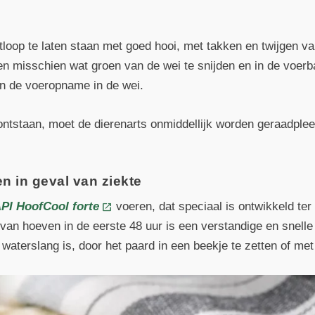
itloop te laten staan met goed hooi, met takken en twijgen va
n misschien wat groen van de wei te snijden en in de voerba
an de voeropname in de wei.
ontstaan, moet de dierenarts onmiddellijk worden geraadpleegd
n in geval van ziekte
PI HoofCool forte
voeren, dat speciaal is ontwikkeld te
an hoeven in de eerste 48 uur is een verstandige en snelle
 waterslang is, door het paard in een beekje te zetten of me