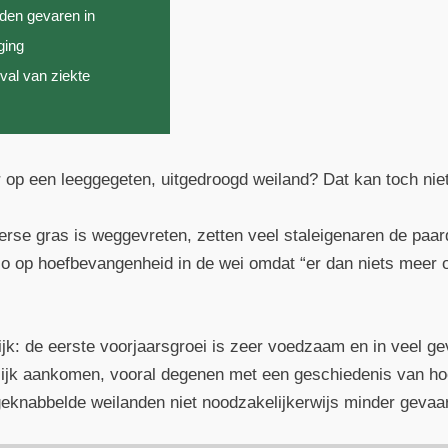
den gevaren in
ging
val van ziekte
op een leeggegeten, uitgedroogd weiland? Dat kan toch nie
verse gras is weggevreten, zetten veel staleigenaren de paa
ico op hoefbevangenheid in de wei omdat “er dan niets meer 
lijk: de eerste voorjaarsgroei is zeer voedzaam en in veel ge
lijk aankomen, vooral degenen met een geschiedenis van h
geknabbelde weilanden niet noodzakelijkerwijs minder gevaarl