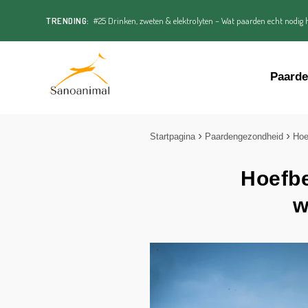
TRENDING:
#25 Drinken, zweten & elektrolyten – Wat paarden echt nodig h
Paard
Startpagina
Paardengezondheid
Ho
Hoefbe
w