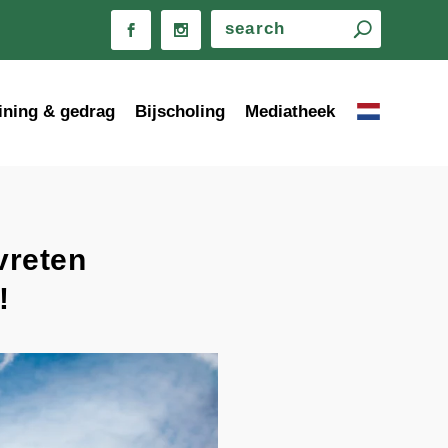
ining & gedrag
Bijscholing
Mediatheek
vreten
!