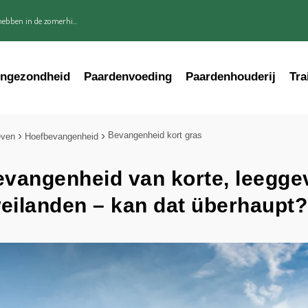
ebben in de zomerhi...
engezondheid
Paardenvoeding
Paardenhouderij
Tra
Bevangenheid kort gras
even
Hoefbevangenheid
vangenheid van korte, leegge
eilanden – kan dat überhaupt?