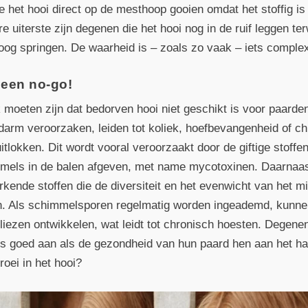
e het hooi direct op de mesthoop gooien omdat het stoffig is of
e uiterste zijn degenen die het hooi nog in de ruif leggen terw
 oog springen. De waarheid is – zoals zo vaak – iets complex
 een no-go!
k moeten zijn dat bedorven hooi niet geschikt is voor paard
 darm veroorzaken, leiden tot koliek, hoefbevangenheid of 
itlokken. Dit wordt vooral veroorzaakt door de giftige stoffe
mels in de balen afgeven, met name mycotoxinen. Daarnaas
kende stoffen die de diversiteit en het evenwicht van het 
n. Als schimmelsporen regelmatig worden ingeademd, kunne
liezen ontwikkelen, wat leidt tot chronisch hoesten. Degenen 
us goed aan als de gezondheid van hun paard hen aan het har
oei in het hooi?