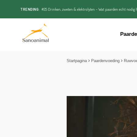
TRENDING:
#25 Drinken, zweten & elektrolyten – Wat paarden echt nodig h
Paard
Startpagina
Paardenvoeding
Ruwvo