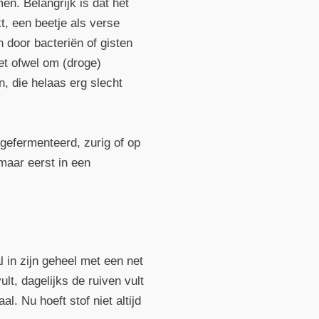
n. Belangrijk is dat het
t, een beetje als verse
 door bacteriën of gisten
het ofwel om (droge)
, die helaas erg slecht
 gefermenteerd, zurig of op
maar eerst in een
l in zijn geheel met een net
ult, dagelijks de ruiven vult
l. Nu hoeft stof niet altijd