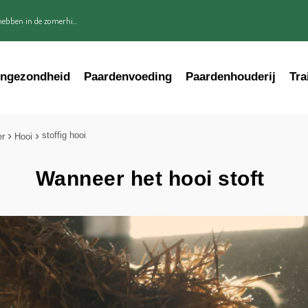
ebben in de zomerhi...
engezondheid
Paardenvoeding
Paardenhouderij
Tra
stoffig hooi
er
Hooi
Wanneer het hooi stoft