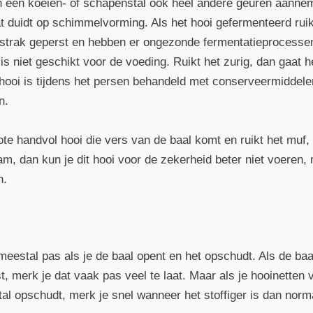
n een koeien- of schapenstal ook heel andere geuren aanneme
t duidt op schimmelvorming. Als het hooi gefermenteerd ruik
 strak geperst en hebben er ongezonde fermentatieprocessen
is niet geschikt voor de voeding. Ruikt het zurig, dan gaat 
 hooi is tijdens het persen behandeld met conserveermiddelen
n.
rote handvol hooi die vers van de baal komt en ruikt het muf,
, dan kun je dit hooi voor de zekerheid beter niet voeren, 
n.
je meestal pas als je de baal opent en het opschudt. Als de baa
t, merk je dat vaak pas veel te laat. Maar als je hooinetten v
stal opschudt, merk je snel wanneer het stoffiger is dan normaa