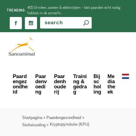
#25 Drinken, zweten & elektrolyten – Wat paarden echt nodig
TRENDING:
hebben in de zomerhi...
Paard
Paar
Paar
Traini
Bij
Me
engez
denv
denh
ng &
sc
dia
ondhe
oedi
oude
gedra
hol
the
id
ng
rij
g
ing
ek
Startpagina
Paardengezondheid
Kryptopyrrolurie (KPU)
Stofwisseling