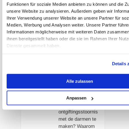
Funktionen für soziale Medien anbieten zu können und die Zug
nutriëntenvoorzien
unsere Website zu analysieren. Außerdem geben wir Informa
ing met elkaar
Ihrer Verwendung unserer Website an unsere Partner für soz
samenhangen.
Medien, Werbung und Analysen weiter. Unsere Partner führe
Informationen möglicherweise mit weiteren Daten zusammen,
Artikel lezen
ihnen bereitgestellt haben oder die sie im Rahmen Ihrer Nut
Dienste gesammelt haben.
Kryptopyrroluri
e (KPU) – een
Details 
wijdverspreide
ontgiftingsstoor
nis
Alle zulassen
We leggen uit wat
een KPU is. Wat
Anpassen
heeft de
ontgiftingsstoornis
met de darmen te
maken? Waarom