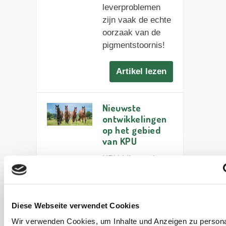
leverproblemen
zijn vaak de echte
oorzaak van de
pigmentstoornis!
Artikel lezen
Nieuwste
ontwikkelingen
op het gebied
van KPU
KPU bij paarden:
leer wat een
bloedonderzoek
kan onthullen en
Diese Webseite verwendet Cookies
hoe de darmen,
Wir verwenden Cookies, um Inhalte und Anzeigen zu persona
stofwisseling en