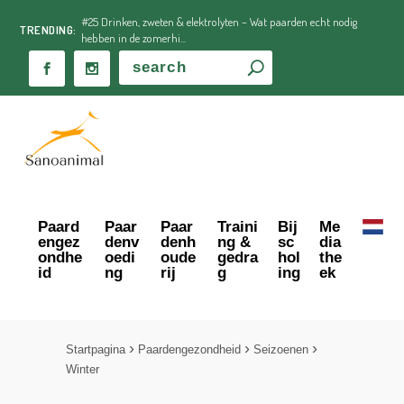
#25 Drinken, zweten & elektrolyten – Wat paarden echt nodig
TRENDING:
hebben in de zomerhi...
Paard
Paar
Paar
Traini
Bij
Me
engez
denv
denh
ng &
sc
dia
ondhe
oedi
oude
gedra
hol
the
id
ng
rij
g
ing
ek
Startpagina
Paardengezondheid
Seizoenen
Winter