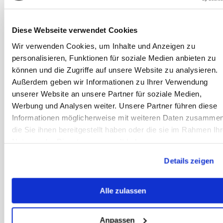
Artikel lezen
Diese Webseite verwendet Cookies
Gewrichten
Wir verwenden Cookies, um Inhalte und Anzeigen zu
houden niet van
personalisieren, Funktionen für soziale Medien anbieten zu
nat en koud
können und die Zugriffe auf unsere Website zu analysieren.
weer
Außerdem geben wir Informationen zu Ihrer Verwendung
Gewrichten
unserer Website an unsere Partner für soziale Medien,
houden niet van
Werbung und Analysen weiter. Unsere Partner führen diese
nat en koud weer -
Informationen möglicherweise mit weiteren Daten zusammen
voornamelijk
die Sie ihnen bereitgestellt haben oder die sie im Rahmen Ihr
oudere paarden en
Nutzung der Dienste gesammelt haben.
voormalige
Details zeigen
sportpaarden
hebben vaak
problemen.
Alle zulassen
Artikel lezen
Anpassen