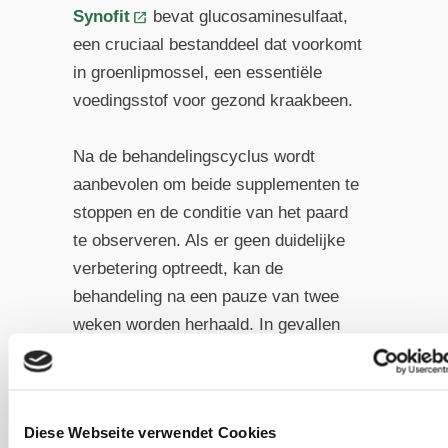
Synofit
bevat glucosaminesulfaat,
een cruciaal bestanddeel dat voorkomt
in groenlipmossel, een essentiële
voedingsstof voor gezond kraakbeen.
Na de behandelingscyclus wordt
aanbevolen om beide supplementen te
stoppen en de conditie van het paard
te observeren. Als er geen duidelijke
verbetering optreedt, kan de
behandeling na een pauze van twee
weken worden herhaald. In gevallen
waar gewrichten in het bijzonder zijn
aangetast, kunnen beenbeschermers
met keramische vezels, zoals van
Diese Webseite verwendet Cookies
Back on Track of CeraTex, worden