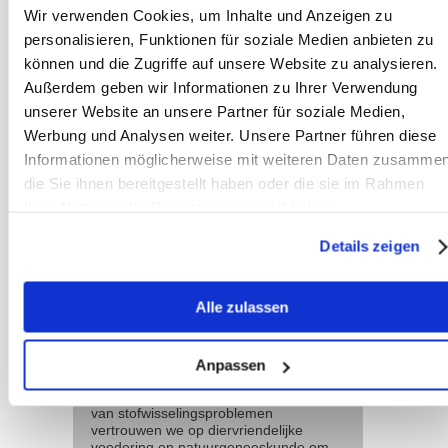
Wir verwenden Cookies, um Inhalte und Anzeigen zu
overwogen. Deze reflecteren de
personalisieren, Funktionen für soziale Medien anbieten zu
infrarode straling die door het
können und die Zugriffe auf unsere Website zu analysieren.
lichaamsweefsel wordt uitgezonden en
Außerdem geben wir Informationen zu Ihrer Verwendung
zorgen zo voor een verwarmend effect
unserer Website an unsere Partner für soziale Medien,
dat kan helpen bij het
Werbung und Analysen weiter. Unsere Partner führen diese
gewrichtscomfort.
Informationen möglicherweise mit weiteren Daten zusammen
die Sie ihnen bereitgestellt haben oder die sie im Rahmen
Ihrer Nutzung der Dienste gesammelt haben.
Team
Details zeigen
Sanoanimal
Wij zijn een
Alle zulassen
ervaren team van
therapeuten,
gespecialiseerd in
voederadviezen en geïntegreerde
Anpassen
diertherapieën voor paarden. Met
uitgebreide ervaring in de behandeling
van stofwisselingsproblemen
vertrouwen we op diervriendelijke
voedering en natuurgeneeskunde om