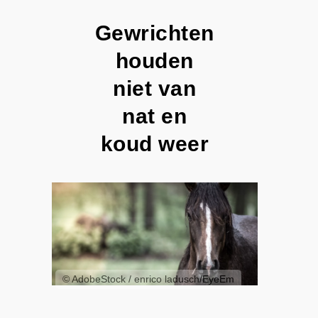
Gewrichten
houden
niet van
nat en
koud weer
© AdobeStock / enrico ladusch/EyeEm