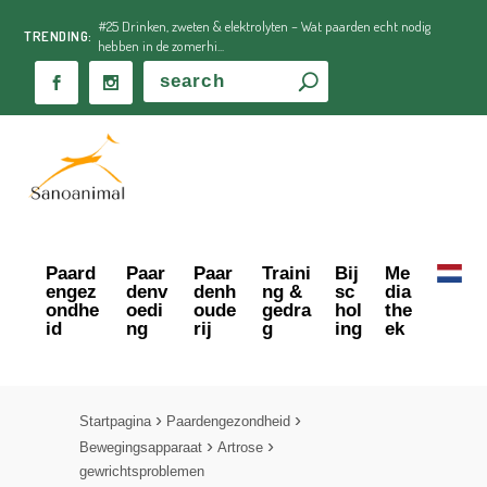
#25 Drinken, zweten & elektrolyten – Wat paarden echt nodig
TRENDING:
hebben in de zomerhi...
Paard
Paar
Paar
Traini
Bij
Me
engez
denv
denh
ng &
sc
dia
ondhe
oedi
oude
gedra
hol
the
id
ng
rij
g
ing
ek
Startpagina
Paardengezondheid
Bewegingsapparaat
Artrose
gewrichtsproblemen