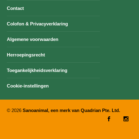
Contact
Colofon & Privacyverklaring
Algemene voorwaarden
Herroepingsrecht
Toegankelijkheidsverklaring
Cookie-instellingen
© 2026
Sanoanimal, een merk van Quadrian Pte. Ltd.