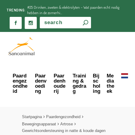
#25 Drinken, zweten & elektrolyten – Wat paarden echt nodig
TRENDING:
hebben in de zomerhi...
Paard
Paar
Paar
Traini
Bij
Me
engez
denv
denh
ng &
sc
dia
ondhe
oedi
oude
gedra
hol
the
id
ng
rij
g
ing
ek
Startpagina
Paardengezondheid
Bewegingsapparaat
Artrose
Gewrichtsondersteuning in natte & koude dagen