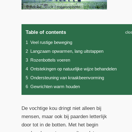
© Adobe Stock / robsonphoto
Table of contents
clo
1
Veel rustige beweging
2
Langzaam opwarmen, lang uitstappen
3
Rozenbottels voeren
4
Ontstekingen op natuurlijke wijze behandelen
5
Ondersteuning van kraakbeenvorming
6
Gewrichten warm houden
De vochtige kou dringt niet alleen bij
mensen, maar ook bij paarden letterlijk
door tot in de botten. Met het begin