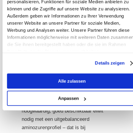
personalisieren, Funktionen für soziale Medien anbieten zu
pathologische glycogeenopslag in de
können und die Zugriffe auf unsere Website zu analysieren.
spieren. Elke zetmeelhoudende
Außerdem geben wir Informationen zu Ihrer Verwendung
component in het rantsoen – ook al is
unserer Website an unsere Partner für soziale Medien,
de glycemische index lager dan die
Werbung und Analysen weiter. Unsere Partner führen diese
van haver – draagt bij aan de
Informationen möglicherweise mit weiteren Daten zusammen
die Sie ihnen bereitgestellt haben oder die sie im Rahmen
belasting. PSSM1-paarden zouden
Ihrer Nutzung der Dienste gesammelt haben.
geen rijstzemelen moeten krijgen.
Details zeigen
Bij MIM (PSSM2):
Hier staat de
eiwitbehoefte centraal. Het probleem:
Alle zulassen
het eiwit in de rijstzemelen is door
fytinezuur en trypsineremmers beperkt
Anpassen
verteerbaar. MIM-paarden hebben
hoogwaardig, goed beschikbaar eiwit
nodig met een uitgebalanceerd
aminozurenprofiel – dat is bij