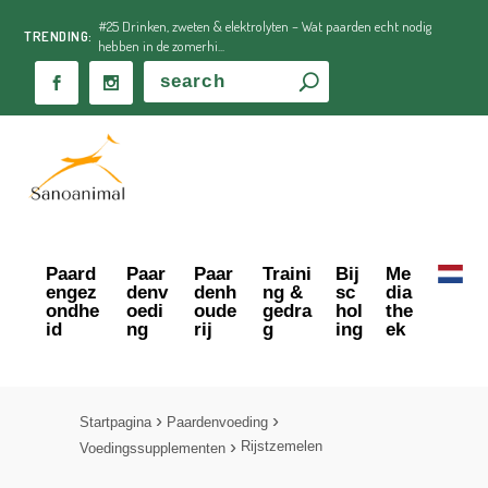
#25 Drinken, zweten & elektrolyten – Wat paarden echt nodig
TRENDING:
hebben in de zomerhi...
Paard
Paar
Paar
Traini
Bij
Me
engez
denv
denh
ng &
sc
dia
ondhe
oedi
oude
gedra
hol
the
id
ng
rij
g
ing
ek
Startpagina
Paardenvoeding
Rijstzemelen
Voedingssupplementen