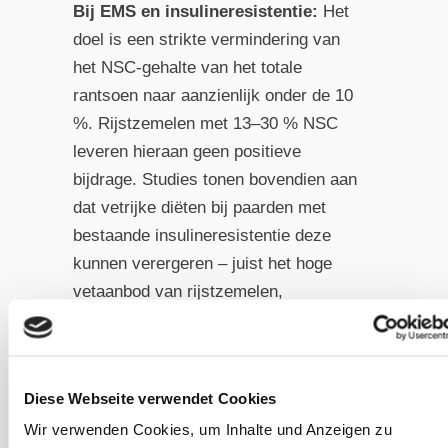
Bij EMS en insulineresistentie:
Het
doel is een strikte vermindering van
het NSC-gehalte van het totale
rantsoen naar aanzienlijk onder de 10
%. Rijstzemelen met 13–30 % NSC
leveren hieraan geen positieve
bijdrage. Studies tonen bovendien aan
dat vetrijke diëten bij paarden met
bestaande insulineresistentie deze
kunnen verergeren – juist het hoge
vetaanbod van rijstzemelen,
voornamelijk in de vorm van omega-6
vetzuren, is in dit verband kritisch.
Diese Webseite verwendet Cookies
Bij PSSM1:
Suiker en zetmeel zijn de
Wir verwenden Cookies, um Inhalte und Anzeigen zu
belangrijkste veroorzakers van de