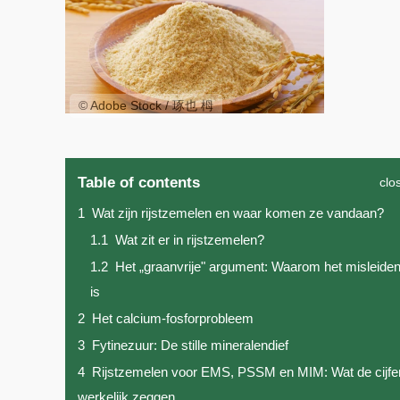
© Adobe Stock / 琢也 栂
Table of contents
clo
1
Wat zijn rijstzemelen en waar komen ze vandaan?
1.1
Wat zit er in rijstzemelen?
1.2
Het „graanvrije" argument: Waarom het misleide
is
2
Het calcium-fosforprobleem
3
Fytinezuur: De stille mineralendief
4
Rijstzemelen voor EMS, PSSM en MIM: Wat de cijfe
werkelijk zeggen