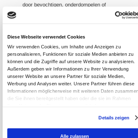
door bevochtigen, onderdompelen of
bedampen niet verminderd.
Er is een hele reeks mycotoxinen die
Diese Webseite verwendet Cookies
via de darmwand worden opgenomen
Wir verwenden Cookies, um Inhalte und Anzeigen zu
en een aanzienlijke belasting vormen
personalisieren, Funktionen für soziale Medien anbieten zu
voor de ontgiftingssystemen van het
können und die Zugriffe auf unsere Website zu analysieren.
paard. Sommige hebben bovendien
Außerdem geben wir Informationen zu Ihrer Verwendung
een negatief effect op de dikke­
unserer Website an unsere Partner für soziale Medien,
darmflora en kunnen zo dysbiose
Werbung und Analysen weiter. Unsere Partner führen diese
(verkeerde gisting) veroorzaken.
Informationen möglicherweise mit weiteren Daten zusammen
die Sie ihnen bereitgestellt haben oder die sie im Rahmen
Sommige hebben bovendien een
Ihrer Nutzung der Dienste gesammelt haben.
negatief effect op de dikke­darmflora
en kunnen zo dysbiose (verkeerde
Details zeigen
gisting) veroorzaken.
Alle zulassen