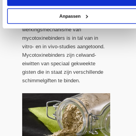
Dergelijke mycotoxinen kun je binden
met commerciële mycotoxinebinders,
Anpassen
zoals
OKAPI EndoProtect
. Het
werkingsmechanisme van
mycotoxinebinder­s is in tal van in
vitro- en in vivo-studies aangetoond.
Mycotoxinebinder­s zijn celwand-
eiwitten van speciaal gekweekte
gisten die in staat zijn verschillende
schimmelgiften te binden.