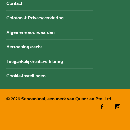
Contact
Colofon & Privacyverklaring
Algemene voorwaarden
Herroepingsrecht
Toegankelijkheidsverklaring
Cookie-instellingen
© 2026
Sanoanimal, een merk van Quadrian Pte. Ltd.