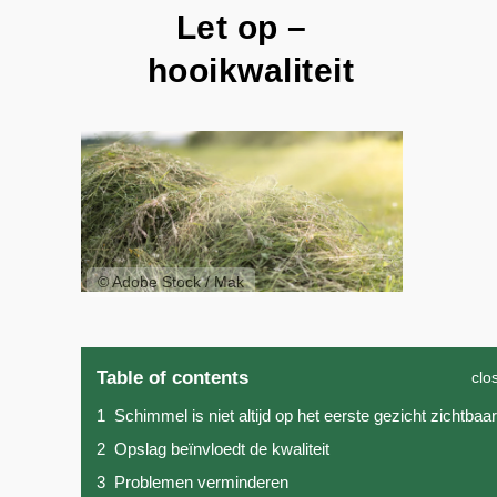
Let op –
hooikwaliteit
© Adobe Stock / Mak
Table of contents
clo
1
Schimmel is niet altijd op het eerste gezicht zichtbaar
2
Opslag beïnvloedt de kwaliteit
3
Problemen verminderen