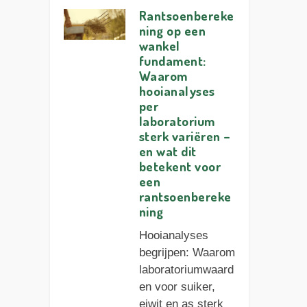
Rantsoenbereke
ning op een
wankel
fundament:
Waarom
hooianalyses
per
laboratorium
sterk variëren –
en wat dit
betekent voor
een
rantsoenbereke
ning
Hooianalyses
begrijpen: Waarom
laboratoriumwaard
en voor suiker,
eiwit en as sterk