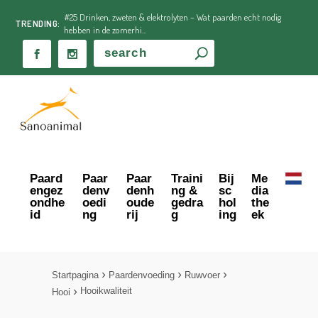
#25 Drinken, zweten & elektrolyten – Wat paarden echt nodig
TRENDING:
hebben in de zomerhi...
Paard
Paar
Paar
Traini
Bij
Me
engez
denv
denh
ng &
sc
dia
ondhe
oedi
oude
gedra
hol
the
id
ng
rij
g
ing
ek
Startpagina
Paardenvoeding
Ruwvoer
Hooikwaliteit
Hooi