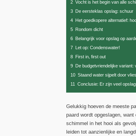
2
Vocht is het begin van alle s
3
De eersteklas opslag: schuur
4
Het goedkopere alternatief: hoo
5
Rondom dicht
6
Belangrijk voor opslag op aar
7
Let op: Condenswater!
8
First in, first out
9
De budgetvriendelijke variant:
10
Staand water sijpelt door vli
11
Conclusie: Er zijn veel opsla
Gelukkig hoeven de meeste paa
paard wordt opgeslagen, want 
schimmel in het hooi als gevo
leiden tot aanzienlijke en lan