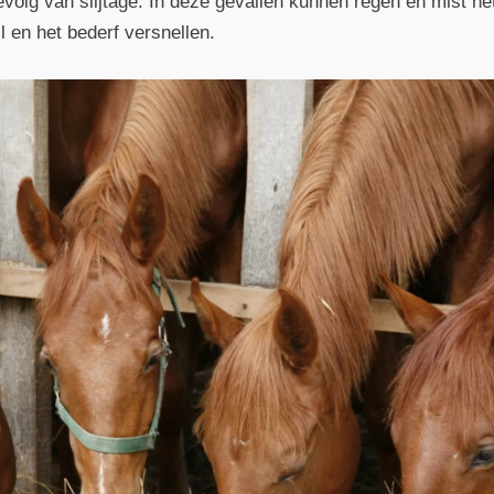
evolg van slijtage. In deze gevallen kunnen regen en mist he
l en het bederf versnellen.