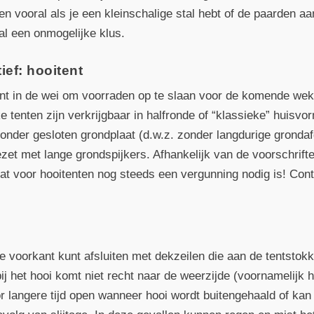
n vooral als je een kleinschalige stal hebt of de paarden aa
l een onmogelijke klus.
ief: hooitent
nt in de wei om voorraden op te slaan voor de komende weken
jke tenten zijn verkrijgbaar in halfronde of “klassieke” huis
onder gesloten grondplaat (d.w.z. zonder langdurige gronda
et met lange grondspijkers. Afhankelijk van de voorschrifte
at voor hooitenten nog steeds een vergunning nodig is! Cont
e voorkant kunt afsluiten met dekzeilen die aan de tentstokk
j het hooi komt niet recht naar de weerzijde (voornamelijk h
or langere tijd open wanneer hooi wordt buitengehaald of kan 