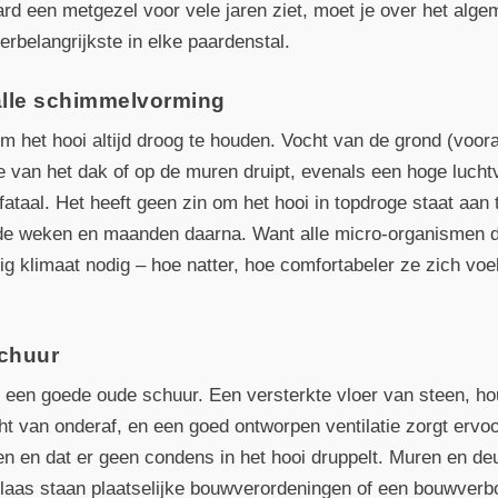
aard een metgezel voor vele jaren ziet, moet je over het alg
erbelangrijkste in elke paardenstal.
 alle schimmelvorming
om het hooi altijd droog te houden. Vocht van de grond (voo
e van het dak of op de muren druipt, evenals een hoge luchtvo
n fataal. Het heeft geen zin om het hooi in topdroge staat aan
e weken en maanden daarna. Want alle micro-organismen di
g klimaat nodig – hoe natter, hoe comfortabeler ze zich vo
schuur
al een goede oude schuur. Een versterkte vloer van steen, ho
 van onderaf, en een goed ontworpen ventilatie zorgt ervoor
ten en dat er geen condens in het hooi druppelt. Muren en 
laas staan plaatselijke bouwverordeningen of een bouwver