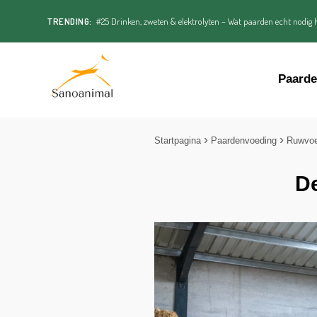
TRENDING:
#25 Drinken, zweten & elektrolyten – Wat paarden echt nodig h
Paard
Startpagina
Paardenvoeding
Ruwvo
De