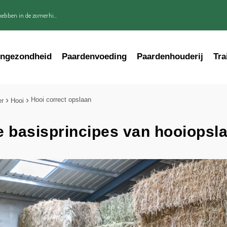
ebben in de zomerhi...
engezondheid
Paardenvoeding
Paardenhouderij
Tra
Hooi correct opslaan
er
Hooi
 basisprincipes van hooiopsl