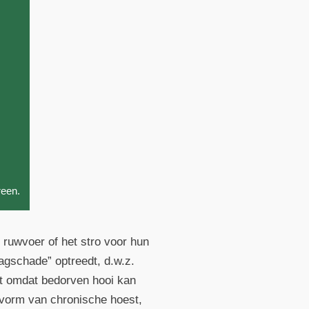
reen.
ruwvoer of het stro voor hun
agschade” optreedt, d.w.z.
mt omdat bedorven hooi kan
e vorm van chronische hoest,