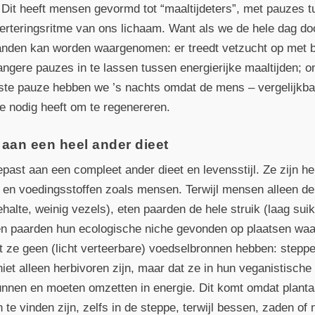
Dit heeft mensen gevormd tot “maaltijdeters”, met pauzes t
erteringsritme van ons lichaam. Want als we de hele dag doo
landen kan worden waargenomen: er treedt vetzucht op met 
angere pauzes in te lassen tussen energierijke maaltijden; o
gste pauze hebben we ’s nachts omdat de mens – vergelijkba
e nodig heeft om te regenereren.
 aan een heel ander dieet
epast aan een compleet ander dieet en levensstijl. Ze zijn h
e en voedingsstoffen zoals mensen. Terwijl mensen alleen d
alte, weinig vezels), eten paarden de hele struik (laag suik
en paarden hun ecologische niche gevonden op plaatsen waar
 ze geen (licht verteerbare) voedselbronnen hebben: steppe
niet alleen herbivoren zijn, maar dat ze in hun veganistisch
unnen en moeten omzetten in energie. Dit komt omdat plantaa
te vinden zijn, zelfs in de steppe, terwijl bessen, zaden of 