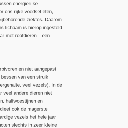
ussen energierijke
r ons rijke voedsel eten,
bijbehorende ziektes. Daarom
ns lichaam is hierop ingesteld
ar met roofdieren – een
erbivoren en niet aangepast
e bessen van een struik
ergehalte, veel vezels). In de
 veel andere dieren niet
n, halfwoestijnen en
e dieet ook de magerste
rdige vezels het hele jaar
noten slechts in zeer kleine