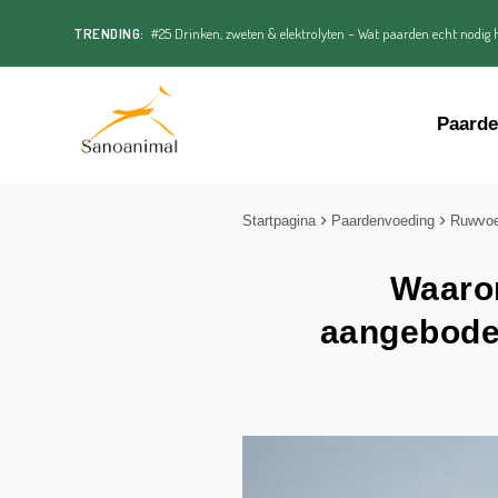
TRENDING:
#25 Drinken, zweten & elektrolyten – Wat paarden echt nodig h
Paard
Startpagina
Paardenvoeding
Ruwvo
Waaro
aangeboden