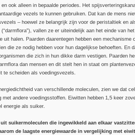
 en ook alleen in bepaalde periodes. Het spijsverteringska
taardige vezels te kunnen gebruiken. Dat kan de mens niet
vezels – hoewel ze belangrijk zijn voor de peristaltiek en a
“darmflora”), vallen ze er uiteindelijk aan het einde van he
ie uit halen. Paarden daarentegen hebben een mechanisme o
alen die ze nodig hebben voor hun dagelijkse behoeften. En 
o-organismen die zich in hun dikke darm vestigen. Paarden 
rmflora dan mensen en dit stelt hen in staat om plantenveze
it te scheiden als voedingsvezels.
nergiedichtheid van verschillende moleculen, zien we dat cel
ng met andere voedingsstoffen. Eiwitten hebben 1,5 keer zove
 energie als suiker.
e uit suikermoleculen die ingewikkeld aan elkaar vastzitt
daarom de laagste energiewaarde in vergelijking met eiwit o