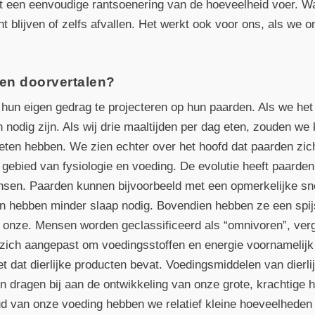
 een eenvoudige rantsoenering van de hoeveelheid voer. Wa
ht blijven of zelfs afvallen. Het werkt ook voor ons, als we 
en doorvertalen?
un eigen gedrag te projecteren op hun paarden. Als we he
 nodig zijn. Als wij drie maaltijden per dag eten, zouden w
eten hebben. We zien echter over het hoofd dat paarden zi
 gebied van fysiologie en voeding. De evolutie heeft paard
ensen. Paarden kunnen bijvoorbeeld met een opmerkelijke sn
n hebben minder slaap nodig. Bovendien hebben ze een spij
t onze. Mensen worden geclassificeerd als “omnivoren”, verg
m zich aangepast om voedingsstoffen en energie voornamelijk
 dat dierlijke producten bevat. Voedingsmiddelen van dierli
en dragen bij aan de ontwikkeling van onze grote, krachtig
d van onze voeding hebben we relatief kleine hoeveelhede