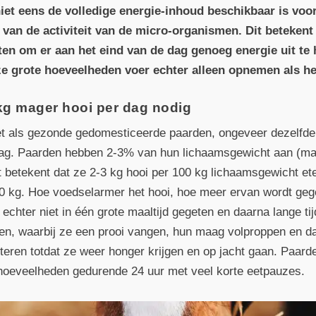
niet eens de volledige energie-inhoud beschikbaar is voo
l” van de activiteit van de micro-organismen. Dit beteken
en om er aan het eind van de dag genoeg energie uit te 
e grote hoeveelheden voer echter alleen opnemen als het
kg mager hooi per dag nodig
t als gezonde gedomesticeerde paarden, ongeveer dezelfde
drag. Paarden hebben 2-3% van hun lichaamsgewicht aan (ma
t betekent dat ze 2-3 kg hooi per 100 kg lichaamsgewicht e
0 kg. Hoe voedselarmer het hooi, hoe meer ervan wordt geg
echter niet in één grote maaltijd gegeten en daarna lange tij
bben, waarbij ze een prooi vangen, hun maag volproppen en 
rteren totdat ze weer honger krijgen en op jacht gaan. Paar
 hoeveelheden gedurende 24 uur met veel korte eetpauzes.