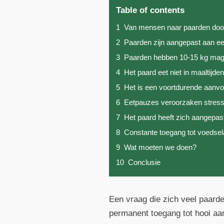
Table of contents
1
Van mensen naar paarden doo
2
Paarden zijn aangepast aan ee
3
Paarden hebben 10-15 kg mage
4
Het paard eet niet in maaltijde
5
Het is een voortdurende aanvo
6
Eetpauzes veroorzaken stres
7
Het paard heeft zich aangepas
8
Constante toegang tot voedsela
9
Wat moeten we doen?
10
Conclusie
Een vraag die zich veel paarden
permanent toegang tot hooi aank