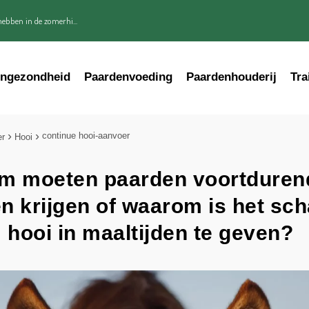
ebben in de zomerhi...
engezondheid
Paardenvoeding
Paardenhouderij
Tra
continue hooi-aanvoer
er
Hooi
m moeten paarden voortduren
 krijgen of waarom is het sch
hooi in maaltijden te geven?