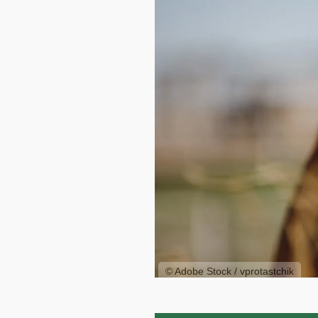
© Adobe Stock / vprotastchik