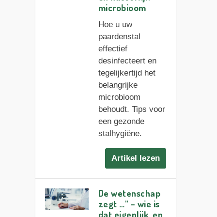
microbioom
Hoe u uw
paardenstal
effectief
desinfecteert en
tegelijkertijd het
belangrijke
microbioom
behoudt. Tips voor
een gezonde
stalhygiëne.
Artikel lezen
De wetenschap
zegt …" – wie is
dat eigenlijk, en