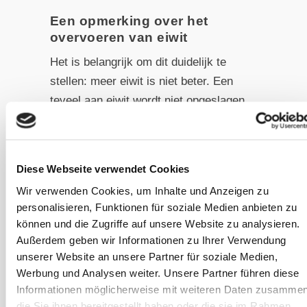
Een opmerking over het
overvoeren van eiwit
Het is belangrijk om dit duidelijk te
stellen: meer eiwit is niet beter. Een
teveel aan eiwit wordt niet opgeslagen
als spierweefsel. Het wordt in de lever
afgebroken, waarbij de stikstof als
ureum via de nieren wordt
Diese Webseite verwendet Cookies
uitgescheiden. Chronisch eiwitrijke
Wir verwenden Cookies, um Inhalte und Anzeigen zu
diëten belasten de lever en nieren,
personalisieren, Funktionen für soziale Medien anbieten zu
kunnen het ureumgehalte in het bloed
können und die Zugriffe auf unsere Website zu analysieren.
verhogen en bij paarden die niet het
Außerdem geben wir Informationen zu Ihrer Verwendung
werk verrichten om dit te
unserer Website an unsere Partner für soziale Medien,
rechtvaardigen, wordt het
Werbung und Analysen weiter. Unsere Partner führen diese
Informationen möglicherweise mit weiteren Daten zusammen
koolstofskelet van de aminozuren
die Sie ihnen bereitgestellt haben oder die sie im Rahmen