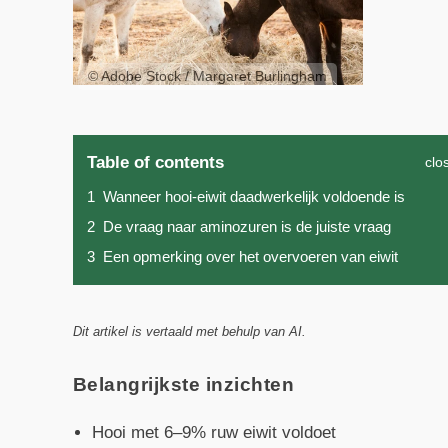
© Adobe Stock / Margaret Burlingham
Table of contents
clo
1
Wanneer hooi-eiwit daadwerkelijk voldoende is
2
De vraag naar aminozuren is de juiste vraag
3
Een opmerking over het overvoeren van eiwit
Dit artikel is vertaald met behulp van AI.
Belangrijkste inzichten
Hooi met 6–9% ruw eiwit voldoet