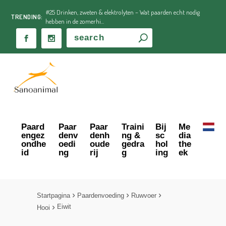
#25 Drinken, zweten & elektrolyten – Wat paarden echt nodig
TRENDING:
hebben in de zomerhi...
Paard
Paar
Paar
Traini
Bij
Me
engez
denv
denh
ng &
sc
dia
ondhe
oedi
oude
gedra
hol
the
id
ng
rij
g
ing
ek
Startpagina
Paardenvoeding
Ruwvoer
Eiwit
Hooi