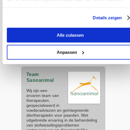
omgezet in glucose en / of vet. Dit
Ihrer Nutzung der Dienste gesammelt haben.
draagt bij aan gewichtstoename,
Details zeigen
vetafzetting of lymfe-ophoping,
afhankelijk van het metabolische type
van het paard. Veel paarden die er
Alle zulassen
“rond” uitzien, zijn niet gespierd – ze
zijn vet door een eiwit-overschot.
Anpassen
Team
Sanoanimal
Wij zijn een
ervaren team van
therapeuten,
gespecialiseerd in
voederadviezen en geïntegreerde
diertherapieën voor paarden. Met
uitgebreide ervaring in de behandeling
van stofwisselingsproblemen
vertrouwen we op diervriendelijke