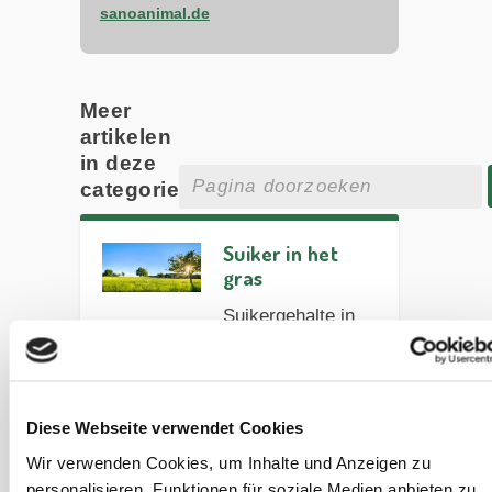
sanoanimal.de
Meer
artikelen
in deze
categorie
Suiker in het
gras
Suikergehalte in
gras ► Hoeveel
suiker bevat het
en waarom? Lees
nu meer in het
Diese Webseite verwendet Cookies
SANOANIMAL
Wir verwenden Cookies, um Inhalte und Anzeigen zu
artikel✓
personalisieren, Funktionen für soziale Medien anbieten zu