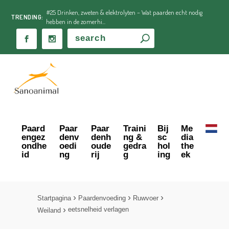
#25 Drinken, zweten & elektrolyten – Wat paarden echt nodig
TRENDING:
hebben in de zomerhi...
Paard
Paar
Paar
Traini
Bij
Me
engez
denv
denh
ng &
sc
dia
ondhe
oedi
oude
gedra
hol
the
id
ng
rij
g
ing
ek
Startpagina
Paardenvoeding
Ruwvoer
eetsnelheid verlagen
Weiland