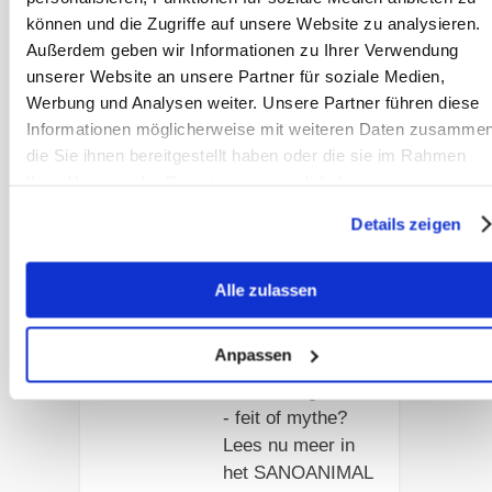
können und die Zugriffe auf unsere Website zu analysieren.
Artikel lezen
Außerdem geben wir Informationen zu Ihrer Verwendung
unserer Website an unsere Partner für soziale Medien,
Werbung und Analysen weiter. Unsere Partner führen diese
Regelmatig
Informationen möglicherweise mit weiteren Daten zusammen
maaien van de
die Sie ihnen bereitgestellt haben oder die sie im Rahmen
weide helpt
Ihrer Nutzung der Dienste gesammelt haben.
hoefbevangenh
eid bij paarden
Details zeigen
voorkomen –
klopt dat?
Alle zulassen
Regelmatig
maaien vermindert
Anpassen
het risico op
hoefbevangenheid
- feit of mythe?
Lees nu meer in
het SANOANIMAL