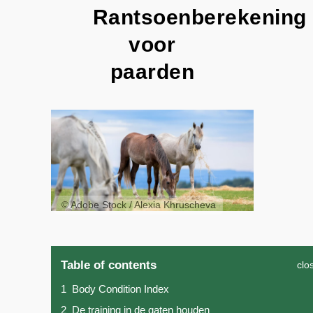
Rantsoenberekening
voor
paarden
© Adobe Stock / Alexia Khruscheva
Table of contents
clo
1
Body Condition Index
2
De training in de gaten houden