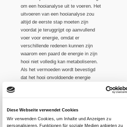
om een hooianalyse uit te voeren. Het
uitvoeren van een hooianalyse zou
altijd de eerste stap moeten zijn
voordat je teruggrijpt op aanvullend
voer voor energie, omdat er
verschillende redenen kunnen zijn
waarom een paard de energie in zijn
hooi niet volledig kan metaboliseren.
Als het vermoeden wordt bevestigd
dat het hooi onvoldoende energie
levert, is het raadzaam om de energie-
inhoud van het rantsoen aan te
passen.
Diese Webseite verwendet Cookies
Als paarden verder getraind worden
Wir verwenden Cookies, um Inhalte und Anzeigen zu
dan de energie-inhoud van hun
personalisieren, Funktionen für soziale Medien anbieten zu