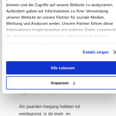
können und die Zugriffe auf unsere Website zu analysieren.
ruwvoerrantsoen, grijpen ze naar
Außerdem geben wir Informationen zu Ihrer Verwendung
eiwitten als secundaire energiebron.
unserer Website an unsere Partner für soziale Medien,
Als je wat meer energie wilt bieden, is
Werbung und Analysen weiter. Unsere Partner führen diese
het aan te raden om luzerne of
Informationen möglicherweise mit weiteren Daten zusammen
esparcette in het rantsoen op te
die Sie ihnen bereitgestellt haben oder die sie im Rahmen
nemen, omdat deze voedergewassen
Ihrer Nutzung der Dienste gesammelt haben.
ook hoogwaardige eiwitten leveren.
Details zeigen
Aangezien niet alle eiwitten gelijk zijn,
is het vooral belangrijk om te letten op
Alle zulassen
het gehalte aan lysine, methionine en
threonine. Daarom is het een
Anpassen
verstandige keuze om luzerne of
esparcette te voeren.
Als paarden toegang hebben tot
weidegrond, is de eiwit- en