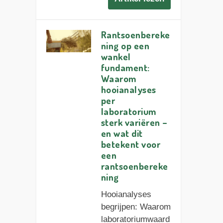
Rantsoenbereke
ning op een
wankel
fundament:
Waarom
hooianalyses
per
laboratorium
sterk variëren –
en wat dit
betekent voor
een
rantsoenbereke
ning
Hooianalyses
begrijpen: Waarom
laboratoriumwaard