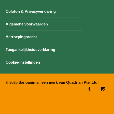
Colofon & Privacyverklaring
Algemene voorwaarden
Herroepingsrecht
Toegankelijkheidsverklaring
Cookie-instellingen
© 2026
Sanoanimal, een merk van Quadrian Pte. Ltd.