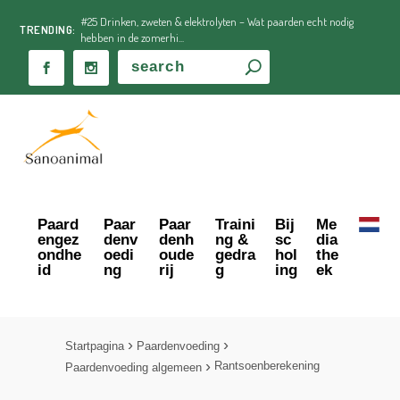
#25 Drinken, zweten & elektrolyten – Wat paarden echt nodig
TRENDING:
hebben in de zomerhi...
Paard
Paar
Paar
Traini
Bij
Me
engez
denv
denh
ng &
sc
dia
ondhe
oedi
oude
gedra
hol
the
id
ng
rij
g
ing
ek
Startpagina
Paardenvoeding
Rantsoenberekening
Paardenvoeding algemeen