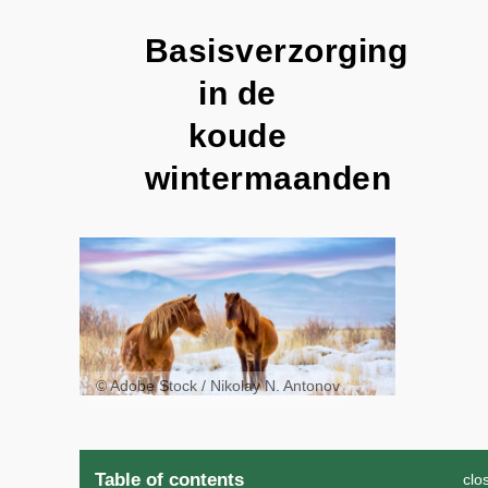
Basisverzorging
in de
koude
wintermaanden
© Adobe Stock / Nikolay N. Antonov
Table of contents
clo