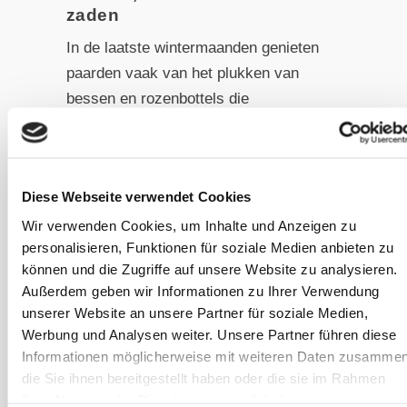
zaden
In de laatste wintermaanden genieten
paarden vaak van het plukken van
bessen en rozenbottels die
overgebleven zijn van de zomer op de
struiken, evenals het oogsten van de
overgebleven zaadkoppen van
Diese Webseite verwendet Cookies
sommige planten. Deze zaden zijn
Wir verwenden Cookies, um Inhalte und Anzeigen zu
vaak rijk aan vet en eiwit en bevatten
personalisieren, Funktionen für soziale Medien anbieten zu
weinig zetmeel.
OKAPI Wilde Bessen
können und die Zugriffe auf unsere Website zu analysieren.
kan in dit opzicht een goed
Außerdem geben wir Informationen zu Ihrer Verwendung
alternatief zijn.
unserer Website an unsere Partner für soziale Medien,
Werbung und Analysen weiter. Unsere Partner führen diese
Informationen möglicherweise mit weiteren Daten zusammen
die Sie ihnen bereitgestellt haben oder die sie im Rahmen
Ihrer Nutzung der Dienste gesammelt haben.