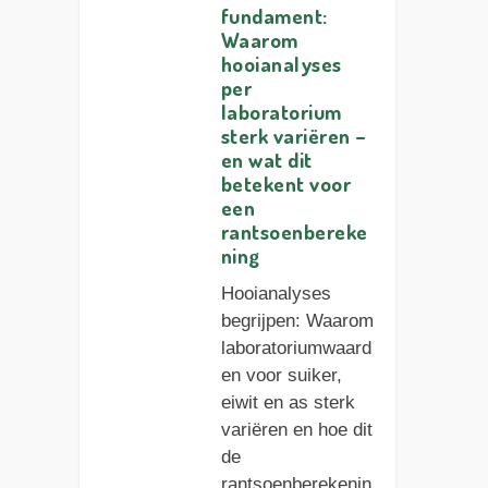
fundament:
Waarom
hooianalyses
per
laboratorium
sterk variëren –
en wat dit
betekent voor
een
rantsoenbereke
ning
Hooianalyses
begrijpen: Waarom
laboratoriumwaard
en voor suiker,
eiwit en as sterk
variëren en hoe dit
de
rantsoenberekenin