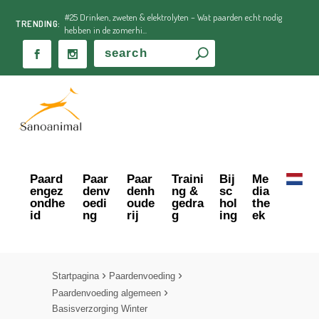
#25 Drinken, zweten & elektrolyten – Wat paarden echt nodig
TRENDING:
hebben in de zomerhi...
Paard
Paar
Paar
Traini
Bij
Me
engez
denv
denh
ng &
sc
dia
ondhe
oedi
oude
gedra
hol
the
id
ng
rij
g
ing
ek
Startpagina
Paardenvoeding
Paardenvoeding algemeen
Basisverzorging Winter