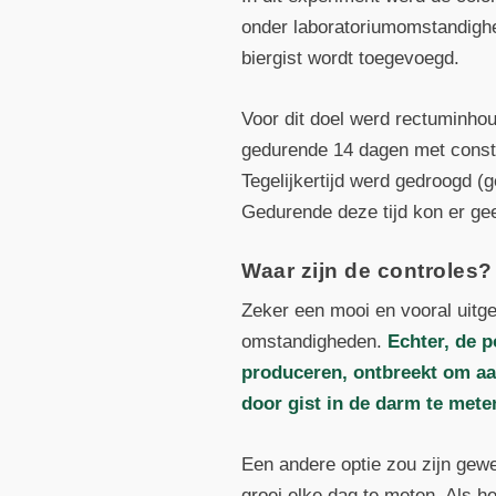
onder laboratoriumomstandighe
biergist wordt toegevoegd.
Voor dit doel werd rectuminho
gedurende 14 dagen met consta
Tegelijkertijd werd gedroogd (
Gedurende deze tijd kon er ge
Waar zijn de controles?
Zeker een mooi en vooral uitg
omstandigheden.
Echter, de p
produceren, ontbreekt om aan
door gist in de darm te mete
Een andere optie zou zijn gew
groei elke dag te meten. Als h