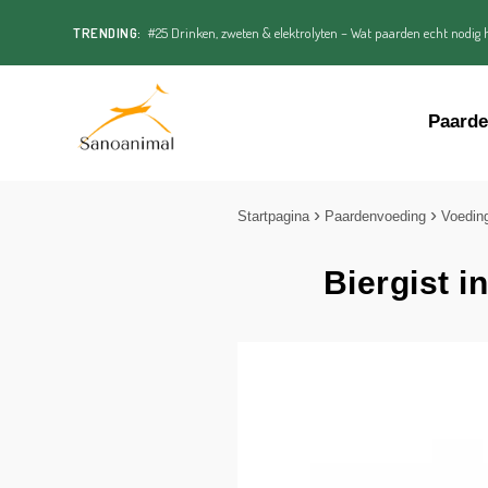
TRENDING:
#25 Drinken, zweten & elektrolyten – Wat paarden echt nodig h
Paard
Startpagina
Paardenvoeding
Voedin
Biergist i