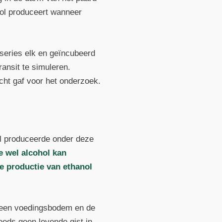
nol produceert wanneer
series elk en geïncubeerd
ansit te simuleren.
acht gaf voor het onderzoek.
ol produceerde onder deze
ie wel alcohol kan
e productie van ethanol
n een voedingsbodem en de
teeds geen levende gist in