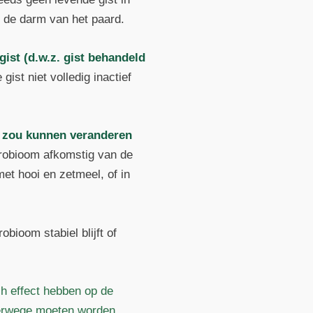
n de darm van het paard.
gist (d.w.z. gist behandeld
ist niet volledig inactief
m zou kunnen veranderen
crobioom afkomstig van de
et hooi en zetmeel, of in
bioom stabiel blijft of
ch effect hebben op de
hterwege moeten worden