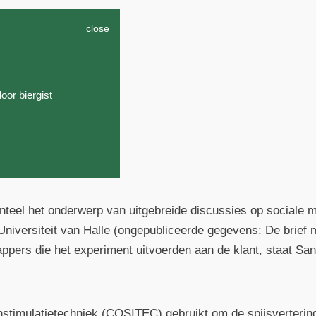
close
oor biergist
nteel het onderwerp van uitgebreide discussies op sociale
niversiteit van Halle (ongepubliceerde gegevens: De brief m
pers die het experiment uitvoerden aan de klant, staat Sano
onstimulatietechniek (COSITEC) gebruikt om de spijsverterin