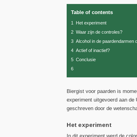
Table of contents
1
Het experiment
2
Waar zijn de controles?
3
Alcohol in de paardendarmen d
4
Actief of inactief?
5
Conclusie
6
Biergist voor paarden is mome
experiment uitgevoerd aan de U
geschreven door de wetenschap
Het experiment
In dit experiment werd de col