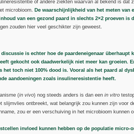
nsulineresistentie of andere ziekten waarvan al bekend is da
het microbioom.
De waarschijnlijkheid van het meten van 
inhoud van een gezond paard in slechts 2×2 proeven is d
gen zouden hier veel geschikter zijn geweest.
 discussie is echter hoe de paardeneigenaar überhaupt 
heeft gekocht ook daadwerkelijk niet meer kan groeien. E
 het toch niet 100% dood is. Vooral als het paard al dy
nde aandoeningen zoals insulineresistentie heeft.
ganisme (
in vivo
) nog steeds anders is dan een
in vitro
testop
et slijmvlies ontbreekt, wat belangrijk zou kunnen zijn voor d
inname, zou er een verschuiving in het microbioom kunnen op
istcellen invloed kunnen hebben op de populatie micro-o