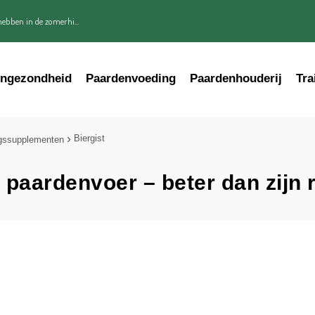
ebben in de zomerhi...
engezondheid
Paardenvoeding
Paardenhouderij
Tra
Biergist
gssupplementen
n paardenvoer – beter dan zijn 