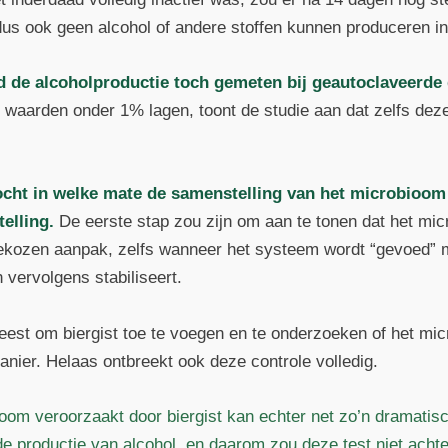
dus ook geen alcohol of andere stoffen kunnen produceren i
rd de alcoholproductie toch gemeten bij geautoclaveerde 
aarden onder 1% lagen, toont de studie aan dat zelfs deze g
cht in welke mate de samenstelling van het microbioo
elling.
De eerste stap zou zijn om aan te tonen dat het mi
 gekozen aanpak, zelfs wanneer het systeem wordt “gevoed” m
n vervolgens stabiliseert.
est om biergist toe te voegen en te onderzoeken of het micro
anier. Helaas ontbreekt ook deze controle volledig.
oom veroorzaakt door biergist kan echter net zo’n dramatis
de productie van alcohol, en daarom zou deze test niet ac