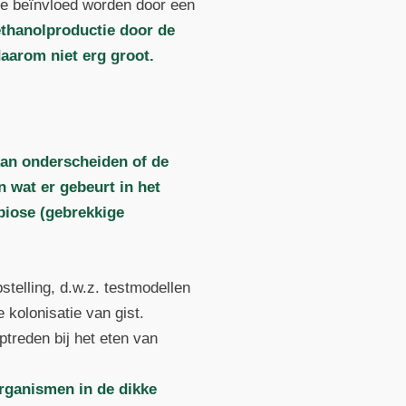
t ze beïnvloed worden door een
ethanolproductie door de
aarom niet erg groot.
kan onderscheiden of de
n wat er gebeurt in het
sbiose (gebrekkige
stelling, d.w.z. testmodellen
e kolonisatie van gist.
treden bij het eten van
rganismen in de dikke