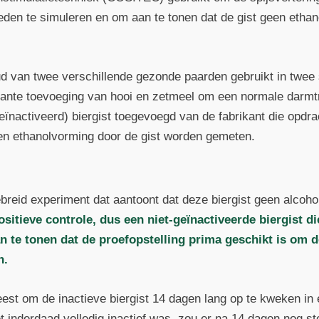
den te simuleren en om aan te tonen dat de gist geen etha
ud van twee verschillende gezonde paarden gebruikt in twee 
nte toevoeging van hooi en zetmeel om een normale darmtr
geïnactiveerd) biergist toegevoegd van de fabrikant die opdr
en ethanolvorming door de gist worden gemeten.
ebreid experiment dat aantoont dat deze biergist geen alcoh
ositieve controle, dus een niet-geïnactiveerde biergist d
 te tonen dat de proefopstelling prima geschikt is om d
n.
eest om de inactieve biergist 14 dagen lang op te kweken i
et inderdaad volledig inactief was, zou er na 14 dagen nog s