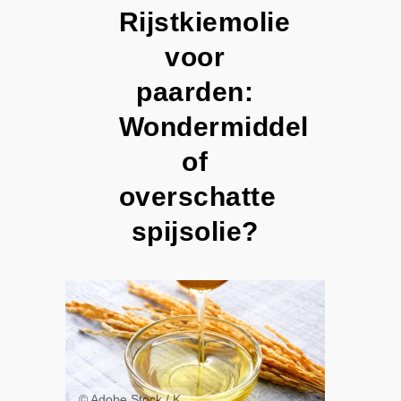
Rijstkiemolie
voor
paarden:
Wondermiddel
of
overschatte
spijsolie?
© Adobe Stock / K