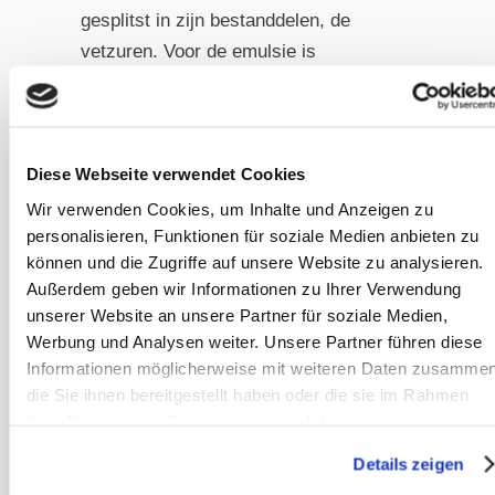
gesplitst in zijn bestanddelen, de
vetzuren. Voor de emulsie is
galvloeistof nodig. En precies hier ligt
het probleem: het paard heeft geen
galblaas. Het kan galvloeistof niet op
Diese Webseite verwendet Cookies
voorraad opslaan en indien nodig in
één keer aan de dunne darm afgeven
Wir verwenden Cookies, um Inhalte und Anzeigen zu
personalisieren, Funktionen für soziale Medien anbieten zu
– zoals bij een hond, kat of mens het
können und die Zugriffe auf unsere Website zu analysieren.
geval is. Het paard scheidt continu
Außerdem geben wir Informationen zu Ihrer Verwendung
kleine hoeveelheden galvloeistof uit,
unserer Website an unsere Partner für soziale Medien,
omdat zijn spijsverteringssysteem is
Werbung und Analysen weiter. Unsere Partner führen diese
ontworpen voor een gelijkmatige
Informationen möglicherweise mit weiteren Daten zusammen
stroom van plantenvezels, niet voor
die Sie ihnen bereitgestellt haben oder die sie im Rahmen
Ihrer Nutzung der Dienste gesammelt haben.
porties vet.
Details zeigen
Als er nu een grotere portie olie in één