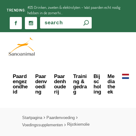
#25 Drinken, zweten & elektrolyten – Wat paarden echt nodig
TRENDING:
hebben in de zomerhi...
Paard
Paar
Paar
Traini
Bij
Me
engez
denv
denh
ng &
sc
dia
ondhe
oedi
oude
gedra
hol
the
id
ng
rij
g
ing
ek
Startpagina
Paardenvoeding
Rijstkiemolie
Voedingssupplementen