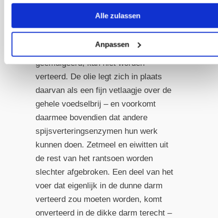
keer in de dunne darm aankomt, is er
Alle zulassen
simpelweg niet genoeg galvloeistof
beschikbaar om deze volledig te
Anpassen
emulgeren. Wat niet wordt
geëmulgeerd, kan niet worden
verteerd. De olie legt zich in plaats
daarvan als een fijn vetlaagje over de
gehele voedselbrij – en voorkomt
daarmee bovendien dat andere
spijsverteringsenzymen hun werk
kunnen doen. Zetmeel en eiwitten uit
de rest van het rantsoen worden
slechter afgebroken. Een deel van het
voer dat eigenlijk in de dunne darm
verteerd zou moeten worden, komt
onverteerd in de dikke darm terecht –