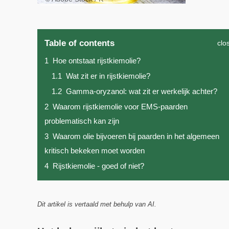
Table of contents
clo
1
Hoe ontstaat rijstkiemolie?
1.1
Wat zit er in rijstkiemolie?
1.2
Gamma-oryzanol: wat zit er werkelijk achter?
2
Waarom rijstkiemolie voor EMS-paarden
problematisch kan zijn
3
Waarom olie bijvoeren bij paarden in het algemeen
kritisch bekeken moet worden
4
Rijstkiemolie - goed of niet?
Dit artikel is vertaald met behulp van AI.