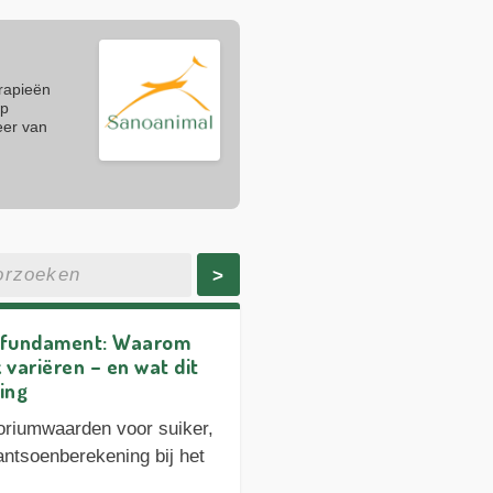
erapieën
op
eer van
>
l fundament: Waarom
 variëren – en wat dit
ing
oriumwaarden voor suiker,
rantsoenberekening bij het