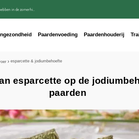
ebben in de zomerhi...
engezondheid
Paardenvoeding
Paardenhouderij
Tra
esparcette & jodiumbehoefte
voer
van esparcette op de jodiumbe
paarden