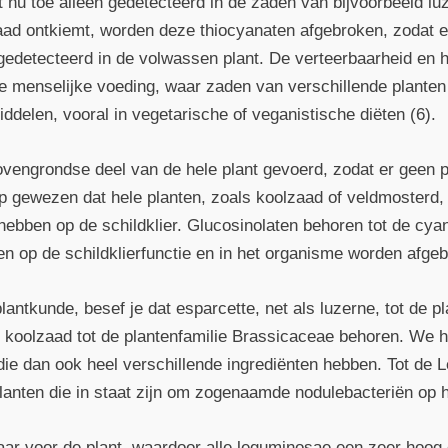
t nu toe alleen gedetecteerd in de zaden van bijvoorbeeld l
aad ontkiemt, worden deze thiocyanaten afgebroken, zodat e
detecteerd in de volwassen plant. De verteerbaarheid en h
 de menselijke voeding, waar zaden van verschillende plant
ddelen, vooral in vegetarische of veganistische diëten (6).
bovengrondse deel van de hele plant gevoerd, zodat er geen
p gewezen dat hele planten, zoals koolzaad of veldmosterd,
hebben op de schildklier. Glucosinolaten behoren tot de cya
en op de schildklierfunctie en in het organisme worden afgeb
 plantkunde, besef je dat esparcette, net als luzerne, tot de
en koolzaad tot de plantenfamilie Brassicaceae behoren. We 
 die dan ook heel verschillende ingrediënten hebben. Tot de
lanten die in staat zijn om zogenaamde nodulebacteriën op h
ar voor de plant, waardoor alle leguminosae een zeer hoog 