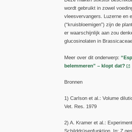
wordt gebruikt in zowel voedin
vleesvervangers. Luzerne en e
(“kruisbloemigen”) zijn de pla
er waarschijnlijk aan zou denk
glucosinolaten in Brassicaceae
Meer over dit onderwerp:
“Esp
belemmeren” – klopt dat?
Bronnen
1) Carlson et al.: Volume dilut
Vet. Res. 1979
2) A. Kramer et al.: Experim
Schilddrüsenfunktion. In: Z ge