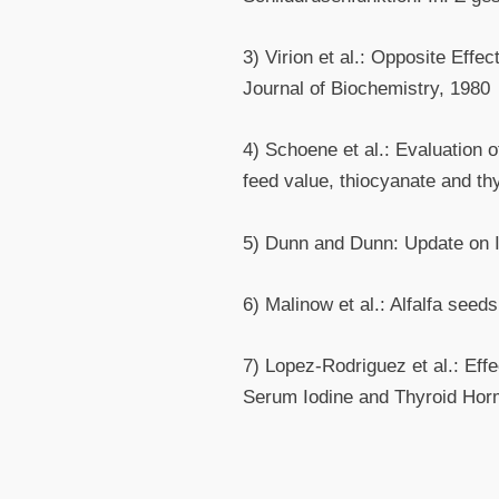
3) Virion et al.: Opposite Eff
Journal of Biochemistry, 1980
4) Schoene et al.: Evaluation o
feed value, thiocyanate and t
5) Dunn and Dunn: Update on I
6) Malinow et al.: Alfalfa see
7) Lopez-Rodriguez et al.: Eff
Serum Iodine and Thyroid Hor