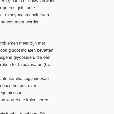
uzerne, dat zeer nauw verwant
r geen significante
et thiocyanaatgehalte van
en steeds meer worden
 problemen meer zijn met
 ook glucosinolaten bevatten
nogene glycosiden, die een
roken tot thiocyanaten (6).
 plantenfamilie Leguminosae
hebben het dus over
 Leguminosae
un wortels te koloniseren.
eiwitgehalte hebben. Dit