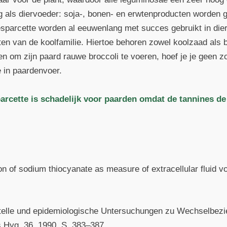
g als diervoeder: soja-, bonen- en erwtenproducten worden ge
sparcette worden al eeuwenlang met succes gebruikt in di
nten van de koolfamilie. Hiertoe behoren zowel koolzaad als
en om zijn paard rauwe broccoli te voeren, hoef je je geen 
 in paardenvoer.
arcette is schadelijk voor paarden omdat de tannines d
ion of sodium thiocyanate as measure of extracellular fluid v
entelle und epidemiologische Untersuchungen zu Wechselbez
s Hyg. 36, 1990, S. 383–387.