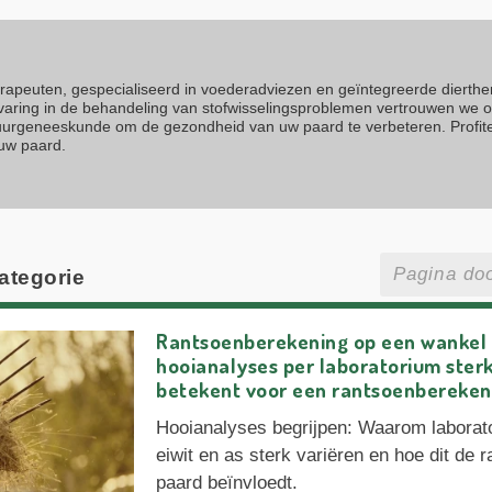
erapeuten, gespecialiseerd in voederadviezen en geïntegreerde dierth
rvaring in de behandeling van stofwisselingsproblemen vertrouwen we 
atuurgeneeskunde om de gezondheid van uw paard te verbeteren. Profit
 uw paard.
categorie
Rantsoenberekening op een wanke
hooianalyses per laboratorium sterk
betekent voor een rantsoenbereken
Hooianalyses begrijpen: Waarom laborat
eiwit en as sterk variëren en hoe dit de 
paard beïnvloedt.