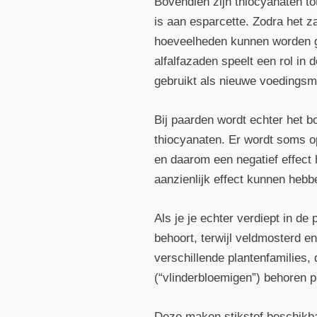
Bovendien zijn thiocyanaten to
is aan esparcette. Zodra het z
hoeveelheden kunnen worden ge
alfalfazaden speelt een rol in
gebruikt als nieuwe voedingsmi
Bij paarden wordt echter het 
thiocyanaten. Er wordt soms o
en daarom een negatief effect 
aanzienlijk effect kunnen hebb
Als je je echter verdiept in de
behoort, terwijl veldmosterd 
verschillende plantenfamilies,
(“vlinderbloemigen”) behoren p
Deze maken stikstof beschikba