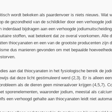
ritisch wordt bekeken als paardenvoer is niets nieuws. Wat we
op de gezondheid van de schildklier door een verhoogde jo
 inderdaad bijdragen aan een verhoogde jodiumuitscheiding
taire stoffen, wat betekent dat ze overal voorkomen. Alle di
vatten thiocyanaten en een van de grootste producenten zijn d
ganisme dus manieren gevonden om met bepaalde hoeveelhed
estorven.
udies aan dat thiocyanaten in het fysiologische bereik de jo
wijs dat deze licht gestimuleerd werd (2,3). Er is alleen ee
 probleem als de dieren geen mineraalvoer krijgen (4,5,7).
met sporenelementen, waaronder jodium, meestal als calcium
fs een verhoogd gehalte aan thiocyanaten leidt niet automat