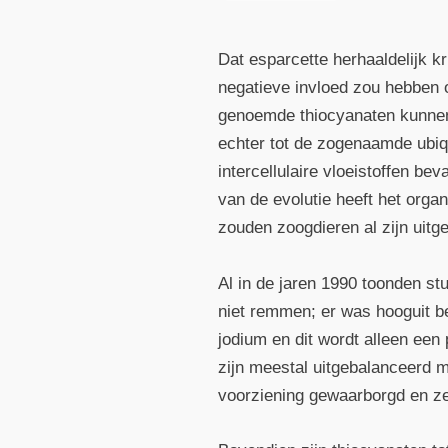
Dat esparcette herhaaldelijk k
negatieve invloed zou hebben 
genoemde thiocyanaten kunnen
echter tot de zogenaamde ubiqui
intercellulaire vloeistoffen be
van de evolutie heeft het or
zouden zoogdieren al zijn uitg
Al in de jaren 1990 toonden st
niet remmen; er was hooguit be
jodium en dit wordt alleen een
zijn meestal uitgebalanceerd 
voorziening gewaarborgd en zel