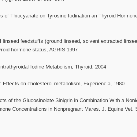
ects of Thiocyanate on Tyrosine Iodination an Thyroid Hormo
f linseed feedstuffs (ground linseed, solvent extracted linse
hyroid hormone status, AGRIS 1997
ntrathyroidal Iodine Metabolism, Thyroid, 2004
ds: Effects on cholesterol metabolism, Experiencia, 1980
ects of the Glucosinolate Sinigrin in Combination With a No
mone Concentrations in Nonpregnant Mares, J. Equine Vet. 