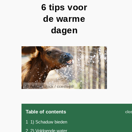
6 tips voor
de warme
dagen
© Adobe Stock / ccestep8
Table of contents
clo
1
1) Schaduw bieden
2
2) Voldoende water