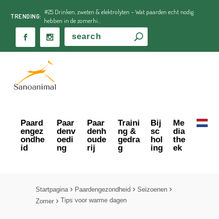
#25 Drinken, zweten & elektrolyten – Wat paarden echt nodig
TRENDING:
hebben in de zomerhi...
Paard
Paar
Paar
Traini
Bij
Me
engez
denv
denh
ng &
sc
dia
ondhe
oedi
oude
gedra
hol
the
id
ng
rij
g
ing
ek
Startpagina
Paardengezondheid
Seizoenen
Tips voor warme dagen
Zomer