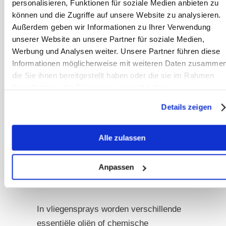
personalisieren, Funktionen für soziale Medien anbieten zu
verlichting beloven. Maar er is al jaren
können und die Zugriffe auf unsere Website zu analysieren.
een “wedloop” tussen fabrikanten van
Außerdem geben wir Informationen zu Ihrer Verwendung
unserer Website an unsere Partner für soziale Medien,
vliegensprays en de insecten aan de
Werbung und Analysen weiter. Unsere Partner führen diese
gang. Want een paar insecten zijn
Informationen möglicherweise mit weiteren Daten zusammen
altijd “immuun” voor de spray en
die Sie ihnen bereitgestellt haben oder die sie im Rahmen
prikken alsnog. Ze kunnen zich
Ihrer Nutzung der Dienste gesammelt haben.
voortplanten en deze tolerantie
Details zeigen
doorgeven aan hun nakomelingen. Dus
van jaar tot jaar is het vliegenmiddel
Alle zulassen
minder effectief. Terwijl zo’n 15 jaar
geleden cederolie nog heel goed
beschermde, heeft het tegenwoordig
Anpassen
praktisch geen effect meer.
In vliegensprays worden verschillende
essentiële oliën of chemische