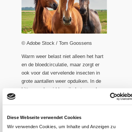
© Adobe Stock / Tom Goossens
Warm weer belast niet alleen het hart
en de bloedcirculatie, maar zorgt er
ook voor dat vervelende insecten in
grote aantallen weer opduiken. In de
hitte van de middag zijn het vooral
paardenvliegen die rondvliegen, ’s
avonds zijn het dan de vliegen. En
vliegen kom je op bijna elk moment
Diese Webseite verwendet Cookies
van de dag tegen. Natuurlijk zijn er
Wir verwenden Cookies, um Inhalte und Anzeigen zu
verschillende vliegensprays die