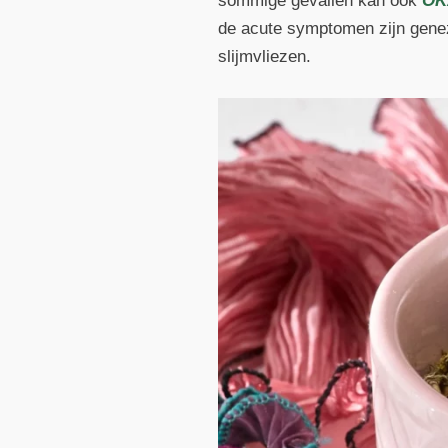
sommige gevallen kan ook
OK
de acute symptomen zijn genez
slijmvliezen.