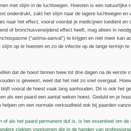
en met slijm in de luchtwegen. Hoesten is een natuurlijke r
oest onderdrukt, zakt het slijm naar de lagere luchtwegen en
s naar het effect, vooral voordat je medicijnen toedient en 
end of bronchusverwijdend effect heeft, mag alleen in nood
onchospasme (“astma-aanval”) te krijgen en niet meer kan 
slijm op te hoesten en zo de infectie op de lange termijn te
llen dat de hoest binnen twee tot drie dagen na de eerste
erkouden is geweest, weet dat het niet zo snel overgaat. H
lijft vooral de hoest vaak lang aanhouden. Dit is ook het ge
ken als een paard een aantal weken hoest. Geduld en je hou
 helpen om een normale verkoudheid ook bij paarden vanzel
n of als het paard permanent duf is, is het essentieel om de 
 andere ziekten voorkomen die in de handen van professional