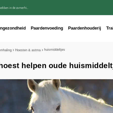
ebben in de zomerhi...
engezondheid
Paardenvoeding
Paardenhouderij
Tra
huismiddeltjes
mhaling
Hoesten & astma
 hoest helpen oude huismiddelt