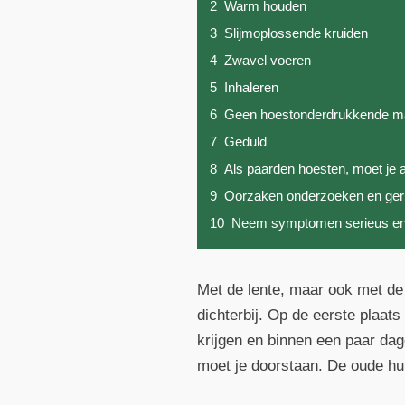
2
Warm houden
3
Slijmoplossende kruiden
4
Zwavel voeren
5
Inhaleren
6
Geen hoestonderdrukkende maa
7
Geduld
8
Als paarden hoesten, moet je 
9
Oorzaken onderzoeken en ger
10
Neem symptomen serieus en 
Met de lente, maar ook met de
dichterbij. Op de eerste plaats
krijgen en binnen een paar dag
moet je doorstaan. De oude hui