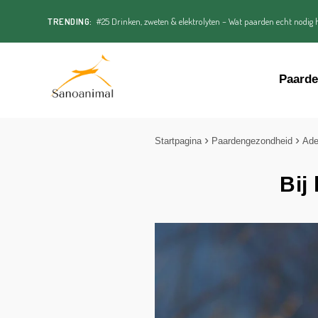
TRENDING:
#25 Drinken, zweten & elektrolyten – Wat paarden echt nodig h
Paard
Startpagina
Paardengezondheid
Ade
Bij