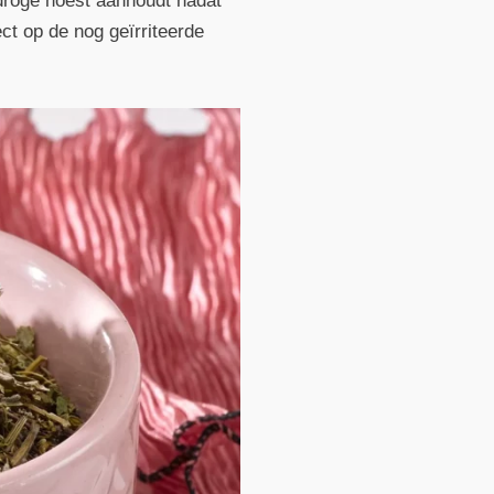
droge hoest aanhoudt nadat
t op de nog geïrriteerde