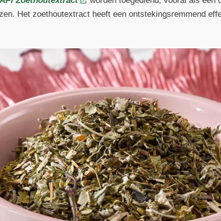
API Zoethoutextract
worden toegediend, vooral als een 
en. Het zoethoutextract heeft een ontstekingsremmend effec