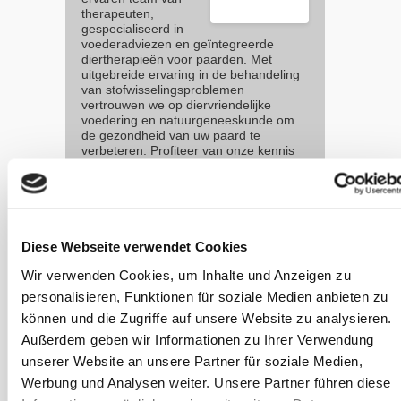
therapeuten,
gespecialiseerd in
voederadviezen en geïntegreerde
diertherapieën voor paarden. Met
uitgebreide ervaring in de behandeling
van stofwisselingsproblemen
vertrouwen we op diervriendelijke
voedering en natuurgeneeskunde om
de gezondheid van uw paard te
verbeteren. Profiteer van onze kennis
voor het welzijn van uw paard.
sanoanimal.de
Diese Webseite verwendet Cookies
Meer
Wir verwenden Cookies, um Inhalte und Anzeigen zu
artikelen
personalisieren, Funktionen für soziale Medien anbieten zu
in deze
können und die Zugriffe auf unsere Website zu analysieren.
categorie
Außerdem geben wir Informationen zu Ihrer Verwendung
unserer Website an unsere Partner für soziale Medien,
Het
Werbung und Analysen weiter. Unsere Partner führen diese
darmmicrobioo