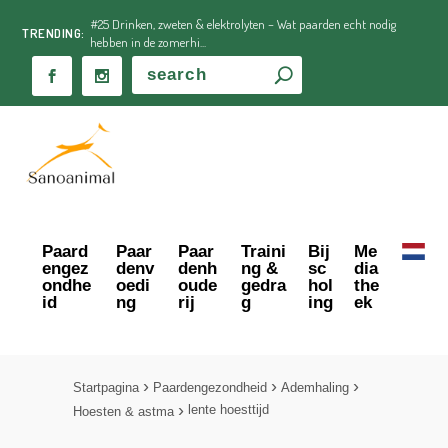
#25 Drinken, zweten & elektrolyten – Wat paarden echt nodig
TRENDING:
hebben in de zomerhi...
Paard
Paar
Paar
Traini
Bij
Me
engez
denv
denh
ng &
sc
dia
ondhe
oedi
oude
gedra
hol
the
id
ng
rij
g
ing
ek
Startpagina
Paardengezondheid
Ademhaling
lente hoesttijd
Hoesten & astma