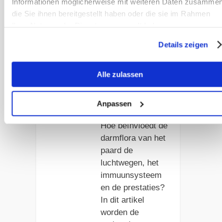
Informationen möglicherweise mit weiteren Daten zusammen
m van het
die Sie ihnen bereitgestellt haben oder die sie im Rahmen
paard: waarom
Ihrer Nutzung der Dienste gesammelt haben.
de bacteriële
diversiteit in het
Details zeigen
spijsverteringsk
anaal mede de
luchtwegen, het
Alle zulassen
immuunsysteem
en de prestaties
Anpassen
bepaalt
Hoe beïnvloedt de
darmflora van het
paard de
luchtwegen, het
immuunsysteem
en de prestaties?
In dit artikel
worden de