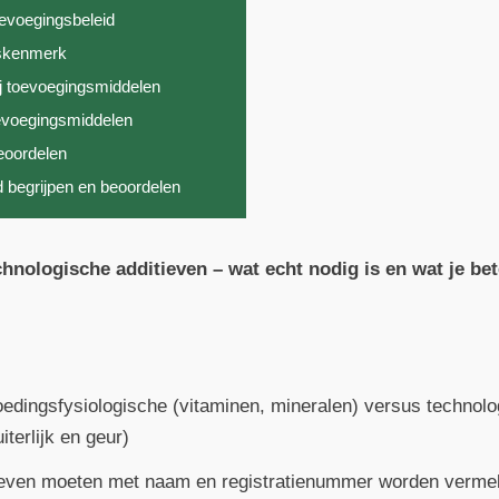
oevoegingsbeleid
itskenmerk
j toevoegingsmiddelen
oevoegingsmiddelen
beoordelen
 begrijpen en beoordelen
hnologische additieven – wat echt nodig is en wat je be
edingsfysiologische (vitaminen, mineralen) versus technolo
terlijk en geur)
itieven moeten met naam en registratienummer worden verme