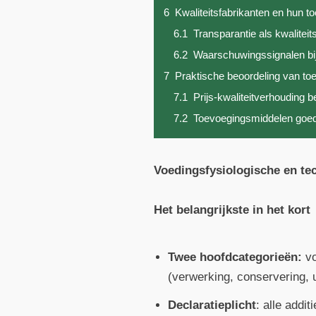
6
Kwaliteitsfabrikanten en hun t
6.1
Transparantie als kwalite
6.2
Waarschuwingssignalen bi
7
Praktische beoordeling van t
7.1
Prijs-kwaliteitverhouding 
7.2
Toevoegingsmiddelen goed
Voedingsfysiologische en tec
Het belangrijkste in het kort
Twee hoofdcategorieën:
vo
(verwerking, conservering, ui
Declaratieplicht
: alle add