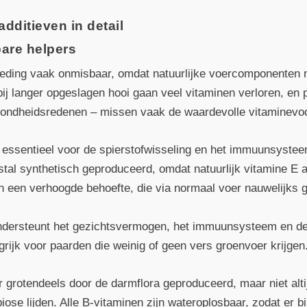
dditieven in detail
bare helpers
oeding vaak onmisbaar, omdat natuurlijke voercomponenten ni
bij langer opgeslagen hooi gaan veel vitaminen verloren, e
ezondheidsredenen – missen vaak de waardevolle vitaminevoo
 essentieel voor de spierstofwisseling en het immuunsystee
al synthetisch geproduceerd, omdat natuurlijk vitamine E a
en een verhoogde behoefte, die via normaal voer nauwelijks 
dersteunt het gezichtsvermogen, het immuunsysteem en de
grijk voor paarden die weinig of geen vers groenvoer krijgen
grotendeels door de darmflora geproduceerd, maar niet alti
se lijden. Alle B-vitaminen zijn wateroplosbaar, zodat er bij