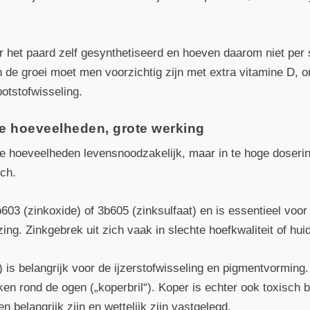
 het paard zelf gesynthetiseerd en hoeven daarom niet per 
in de groei moet men voorzichtig zijn met extra vitamine D, 
otstofwisseling.
e hoeveelheden, grote werking
 hoeveelheden levensnoodzakelijk, maar in te hoge doseringe
sch.
603 (zinkoxide) of 3b605 (zinksulfaat) en is essentieel voo
. Zinkgebrek uit zich vaak in slechte hoefkwaliteit of hui
 is belangrijk voor de ijzerstofwisseling en pigmentvorming
en rond de ogen („koperbril“). Koper is echter ook toxisch 
belangrijk zijn en wettelijk zijn vastgelegd.