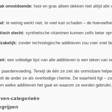
aak onvoldoende:
hooi en gras alleen dekken niet altijd all
nd:
te weinig werkt niet, te veel kan schaden – de hoeveelhei
tisch slecht:
synthetische vitaminen kunnen zelfs beter opn
zakelijk:
zonder technologische additieven zou voer snel b
eit:
een volledige lijst van alle additieven is een teken van 
ij paardenvoeding. Terwijl de één ze ziet als onmisbare help
t de ander ze als overbodige chemie. De waarheid ligt – zo
om welke additieven het gaat en waarom ze worden gebruikt
even-categorieën
egrijpen