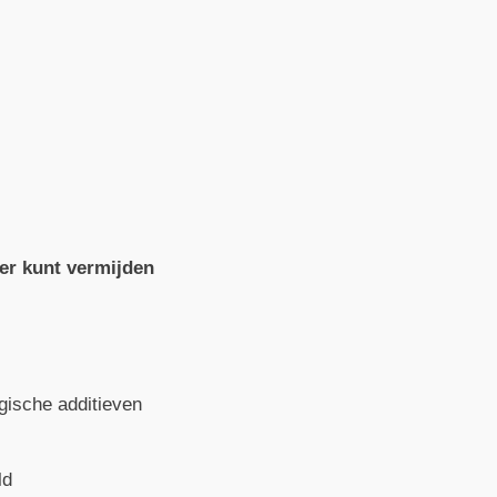
ter kunt vermijden
gische additieven
ld