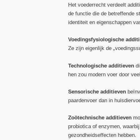
Het voederrecht verdeelt additi
de functie die de betreffende st
identiteit en eigenschappen vas
Voedingsfysiologische addit
Ze zijn eigenlijk de „voeding
Technologische additieven
di
hen zou modern voer door veel
Sensorische additieven
beïnv
paardenvoer dan in huisdiervoe
Zoötechnische additieven
moe
probiotica of enzymen, waarbi
gezondheidseffecten hebben.