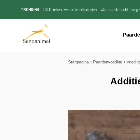
TRENDING:
#25 Drinken, zweten & elektrolyten – Wat paarden echt nodig h
Paard
Startpagina
Paardenvoeding
Voedin
Additi