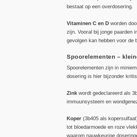
bestaat op een overdosering.
Vitaminen C en D
worden door
zijn. Vooral bij jonge paarden 
gevolgen kan hebben voor de b
Spoorelementen – klein
Spoorelementen zijn in minieme
dosering is hier bijzonder kriti
Zink
wordt gedeclareerd als 3b
immuunsysteem en wondgenezing
Koper
(3b405 als kopersulfaat)
tot bloedarmoede en roze vlekk
waarom nauwkeurige doseringen 