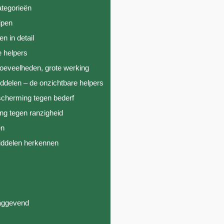
ategorieën
ijpen
n in detail
e helpers
oeveelheden, grote werking
ddelen – de onzichtbare helpers
cherming tegen bederf
ng tegen ranzigheid
en
iddelen herkennen
laggevend
n