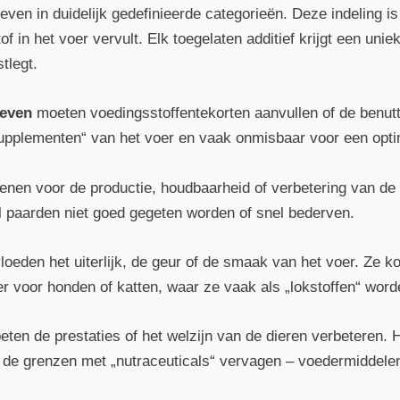
even in duidelijk gedefinieerde categorieën. Deze indeling is 
of in het voer vervult. Elk toegelaten additief krijgt een unie
tlegt.
ieven
moeten voedingsstoffentekorten aanvullen of de benutt
ssupplementen“ van het voer en vaak onmisbaar voor een opti
enen voor de productie, houdbaarheid of verbetering van d
 paarden niet goed gegeten worden of snel bederven.
loeden het uiterlijk, de geur of de smaak van het voer. Ze 
r voor honden of katten, waar ze vaak als „lokstoffen“ wor
ten de prestaties of het welzijn van de dieren verbeteren. H
j de grenzen met „nutraceuticals“ vervagen – voedermiddelen