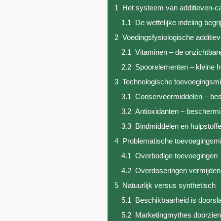
1
Het systeem van additieven-c
1.1
De wettelijke indeling begr
2
Voedingsfysiologische additieve
2.1
Vitaminen – de onzichtbar
2.2
Spoorelementen – kleine h
3
Technologische toevoegingsmi
3.1
Conserveermiddelen – bes
3.2
Antioxidanten – beschermi
3.3
Bindmiddelen en hulpstoff
4
Problematische toevoegingsm
4.1
Overbodige toevoegingen
4.2
Overdoseringen vermijden
5
Natuurlijk versus synthetisch
5.1
Beschikbaarheid is doors
5.2
Marketingmythes doorzie