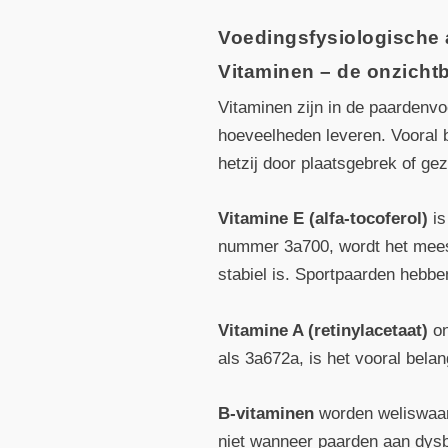
Voedingsfysiologische a
Vitaminen – de onzicht
Vitaminen zijn in de paardenv
hoeveelheden leveren. Vooral 
hetzij door plaatsgebrek of g
Vitamine E (alfa-tocoferol)
is
nummer 3a700, wordt het meest
stabiel is. Sportpaarden hebb
Vitamine A (retinylacetaat)
on
als 3a672a, is het vooral belan
B-vitaminen
worden weliswaar 
niet wanneer paarden aan dysbio