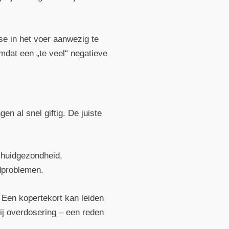
se in het voer aanwezig te
omdat een „te veel“ negatieve
n al snel giftig. De juiste
r huidgezondheid,
dproblemen.
. Een kopertekort kan leiden
bij overdosering – een reden