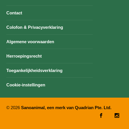
Contact
Colofon & Privacyverklaring
Algemene voorwaarden
Herroepingsrecht
Toegankelijkheidsverklaring
Cookie-instellingen
© 2026
Sanoanimal, een merk van Quadrian Pte. Ltd.