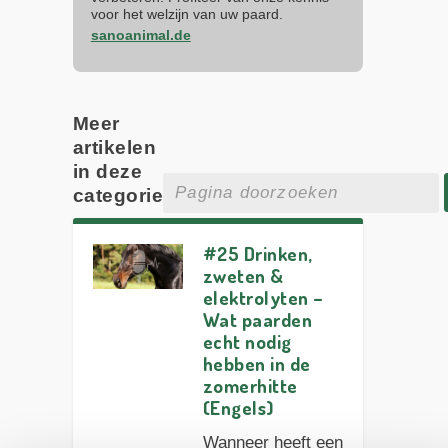
voor het welzijn van uw paard.
sanoanimal.de
Meer
artikelen
in deze
categorie
#25 Drinken,
zweten &
elektrolyten –
Wat paarden
echt nodig
hebben in de
zomerhitte
(Engels)
Wanneer heeft een