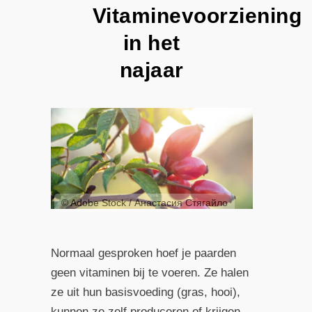
Vitaminevoorziening
in het
najaar
© Adobe Stock / Анастасия Стягайло
Normaal gesproken hoef je paarden
geen vitaminen bij te voeren. Ze halen
ze uit hun basisvoeding (gras, hooi),
kunnen ze zelf produceren of krijgen