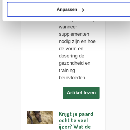
Ontdek hoe
Anpassen
paarden vitamine
E uit gras halen,
wanneer
supplementen
nodig zijn en hoe
de vorm en
dosering de
gezondheid en
training
beïnvloeden.
Artikel lezen
Krijgt je paard
echt te veel
ijzer? Wat de