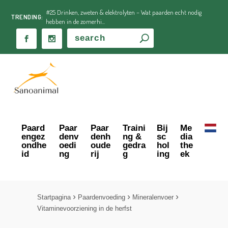
#25 Drinken, zweten & elektrolyten – Wat paarden echt nodig
TRENDING:
hebben in de zomerhi...
Paard
Paar
Paar
Traini
Bij
Me
engez
denv
denh
ng &
sc
dia
ondhe
oedi
oude
gedra
hol
the
id
ng
rij
g
ing
ek
Startpagina
Paardenvoeding
Mineralenvoer
Vitaminevoorziening in de herfst