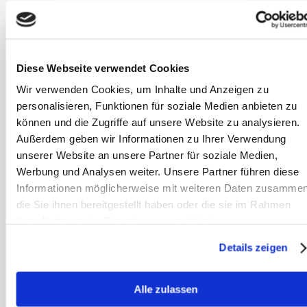
paard elektrolyten
nodig? Dr.
Christina Fritz legt
uit welke paarden
Diese Webseite verwendet Cookies
er baat bij hebben
Wir verwenden Cookies, um Inhalte und Anzeigen zu
en waarom
personalisieren, Funktionen für soziale Medien anbieten zu
algemene
können und die Zugriffe auf unsere Website zu analysieren.
adviezen vaak
Außerdem geben wir Informationen zu Ihrer Verwendung
misleidend zijn.
unserer Website an unsere Partner für soziale Medien,
Werbung und Analysen weiter. Unsere Partner führen diese
Artikel lezen
Informationen möglicherweise mit weiteren Daten zusammen
die Sie ihnen bereitgestellt haben oder die sie im Rahmen
Ihrer Nutzung der Dienste gesammelt haben.
Vitamine E en je
paard: wanneer
Details zeigen
weidegang
volstaat en
Alle zulassen
wanneer niet