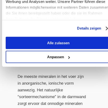
Werbung und Analysen weiter. Unsere Partner führen diese
Informationen möglicherweise mit weiteren Daten zusammen
die Sie ihnen bereitgestellt haben oder die sie im Rahmen
Ihrer Nutzung der Dienste gesammelt haben.
Mineralentekort
Details zeigen
c) Tekort aan mineralen,
spoorelementen en/of micro-
Alle zulassen
elementen. Ook hier zijn alleen enkele
of bepaalde paarden besmet en wordt
voornamelijk de mest van bepaalde
Anpassen
paarden gegeten.
De meeste mineralen in het voer zijn
in anorganische, ionische vorm
aanwezig. Het natuurlijke
“sorteermechanisme” in de darmwand
zorgt ervoor dat onnodige mineralen