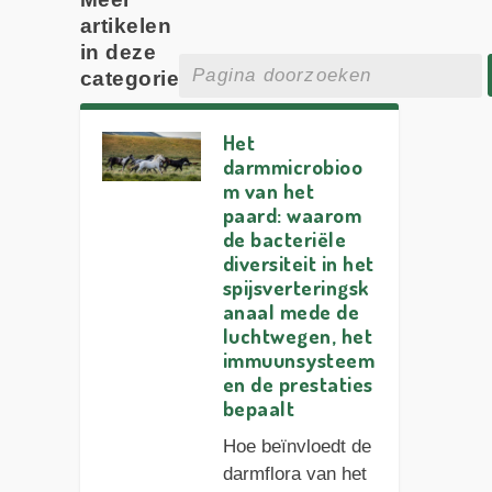
artikelen
in deze
categorie
Het
darmmicrobioo
m van het
paard: waarom
de bacteriële
diversiteit in het
spijsverteringsk
anaal mede de
luchtwegen, het
immuunsysteem
en de prestaties
bepaalt
Hoe beïnvloedt de
darmflora van het