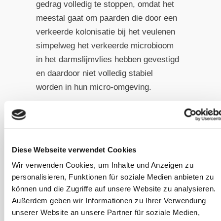
gedrag volledig te stoppen, omdat het
meestal gaat om paarden die door een
verkeerde kolonisatie bij het veulenen
simpelweg het verkeerde microbioom
in het darmslijmvlies hebben gevestigd
en daardoor niet volledig stabiel
worden in hun micro-omgeving.
Maar met ondersteunende
darmrevalidatiemaatregele
Diese Webseite verwendet Cookies
n is het vaak mogelijk om
Wir verwenden Cookies, um Inhalte und Anzeigen zu
in ieder geval ernstigere
personalisieren, Funktionen für soziale Medien anbieten zu
afwijkingen te voorkomen
können und die Zugriffe auf unsere Website zu analysieren.
Außerdem geben wir Informationen zu Ihrer Verwendung
en het eten van mest tot
unserer Website an unsere Partner für soziale Medien,
een minimum te beperken.