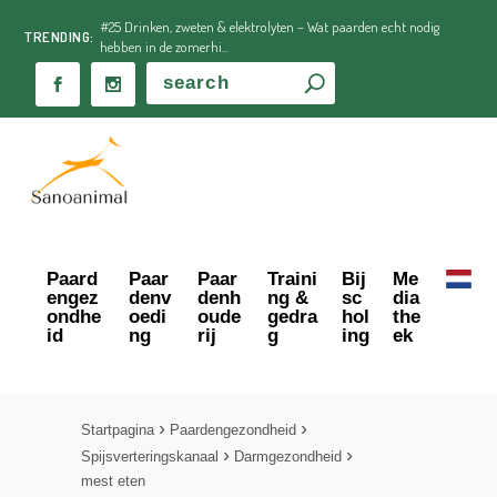
#25 Drinken, zweten & elektrolyten – Wat paarden echt nodig
TRENDING:
hebben in de zomerhi...
Paard
Paar
Paar
Traini
Bij
Me
engez
denv
denh
ng &
sc
dia
ondhe
oedi
oude
gedra
hol
the
id
ng
rij
g
ing
ek
Startpagina
Paardengezondheid
Spijsverteringskanaal
Darmgezondheid
mest eten