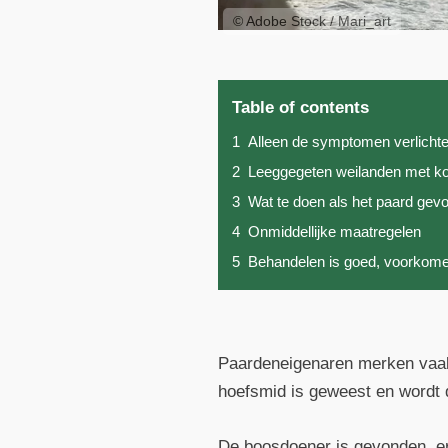
© Adobe Stock / Mari_art
Table of contents
1
Alleen de symptomen verlichte
2
Leeggegeten weilanden met ko
3
Wat te doen als het paard gev
4
Onmiddellijke maatregelen
5
Behandelen is goed, voorkomen
Paardeneigenaren merken vaak 
hoefsmid is geweest en wordt 
De boosdoener is gevonden, er