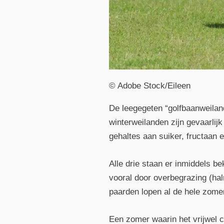
© Adobe Stock/Eileen
De leegegeten “golfbaanweiland
winterweilanden zijn gevaarli
gehaltes aan suiker, fructaan
Alle drie staan er inmiddels b
vooral door overbegrazing (ha
paarden lopen al de hele zomer
Een zomer waarin het vrijwel c