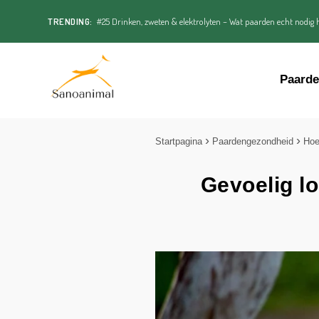
TRENDING:
#25 Drinken, zweten & elektrolyten – Wat paarden echt nodig h
Paard
Startpagina
Paardengezondheid
Ho
Gevoelig l