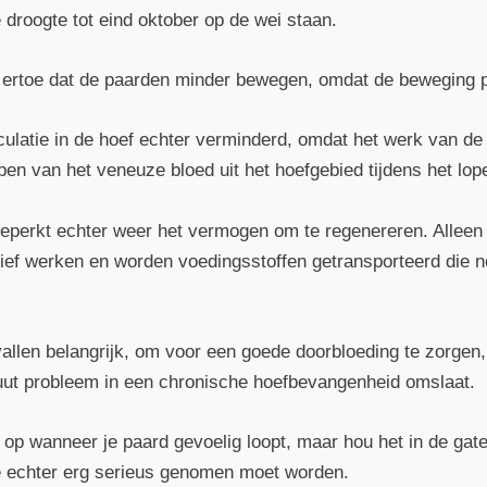
droogte tot eind oktober op de wei staan.
en ertoe dat de paarden minder bewegen, omdat de beweging pij
irculatie in de hoef echter verminderd, omdat het werk van
en van het veneuze bloed uit het hoefgebied tijdens het lop
 beperkt echter weer het vermogen om te regenereren. Alleen
ef werken en worden voedingsstoffen getransporteerd die no
vallen belangrijk, om voor een goede doorbloeding te zorgen
uut probleem in een chronische hoefbevangenheid omslaat.
 op wanneer je paard gevoelig loopt, maar hou het in de gate
e echter erg serieus genomen moet worden.