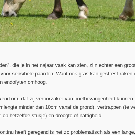
en”, die je in het najaar vaak kan zien, zijn echter een groo
jk voor sensibele paarden. Want ook gras kan gestrest raken
 en endofyten omhoog.
ekend om, dat zij veroorzaker van hoefbevangenheid kunnen z
lmlengte minder dan 10cm vanaf de grond), vertrappen (te ve
 op hetzelfde stukje) en droogte of nattigheid.
ontinu heeft geregend is net zo problematisch als een lang