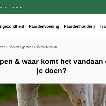
ebben in de zomerhi...
engezondheid
Paardenvoeding
Paardenhouderij
Tra
Gevoelig lopen
even
Hoeven algemeen
open & waar komt het vandaan 
je doen?