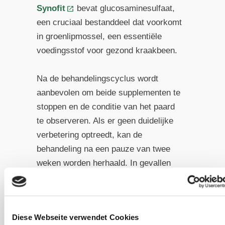
Synofit
bevat glucosaminesulfaat,
een cruciaal bestanddeel dat voorkomt
in groenlipmossel, een essentiële
voedingsstof voor gezond kraakbeen.
Na de behandelingscyclus wordt
aanbevolen om beide supplementen te
stoppen en de conditie van het paard
te observeren. Als er geen duidelijke
verbetering optreedt, kan de
behandeling na een pauze van twee
weken worden herhaald. In gevallen
waar gewrichten in het bijzonder zijn
aangetast, kunnen beenbeschermers
met keramische vezels, zoals van
Diese Webseite verwendet Cookies
Back on Track of CeraTex, worden