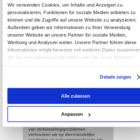
Wir verwenden Cookies, um Inhalte und Anzeigen zu
overwogen. Deze reflecteren de
personalisieren, Funktionen für soziale Medien anbieten zu
infrarode straling die door het
können und die Zugriffe auf unsere Website zu analysieren.
lichaamsweefsel wordt uitgezonden en
Außerdem geben wir Informationen zu Ihrer Verwendung
zorgen zo voor een verwarmend effect
unserer Website an unsere Partner für soziale Medien,
dat kan helpen bij het
Werbung und Analysen weiter. Unsere Partner führen diese
gewrichtscomfort.
Informationen möglicherweise mit weiteren Daten zusammen
die Sie ihnen bereitgestellt haben oder die sie im Rahmen
Ihrer Nutzung der Dienste gesammelt haben.
Team
Details zeigen
Sanoanimal
Wij zijn een
Alle zulassen
ervaren team van
therapeuten,
gespecialiseerd in
voederadviezen en geïntegreerde
Anpassen
diertherapieën voor paarden. Met
uitgebreide ervaring in de behandeling
van stofwisselingsproblemen
vertrouwen we op diervriendelijke
voedering en natuurgeneeskunde om