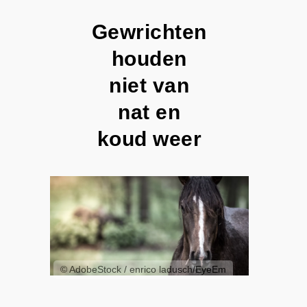
Gewrichten
houden
niet van
nat en
koud weer
© AdobeStock / enrico ladusch/EyeEm