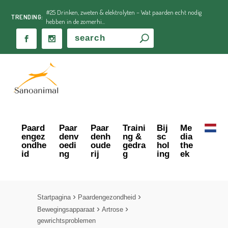
#25 Drinken, zweten & elektrolyten – Wat paarden echt nodig
TRENDING:
hebben in de zomerhi...
Paard
Paar
Paar
Traini
Bij
Me
engez
denv
denh
ng &
sc
dia
ondhe
oedi
oude
gedra
hol
the
id
ng
rij
g
ing
ek
Startpagina
Paardengezondheid
Bewegingsapparaat
Artrose
gewrichtsproblemen