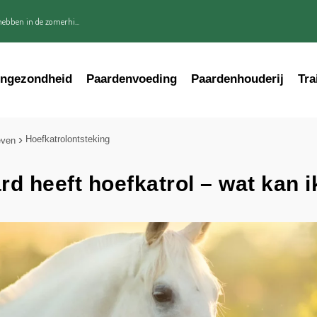
ebben in de zomerhi...
engezondheid
Paardenvoeding
Paardenhouderij
Tra
Hoefkatrolontsteking
even
rd heeft hoefkatrol – wat kan 