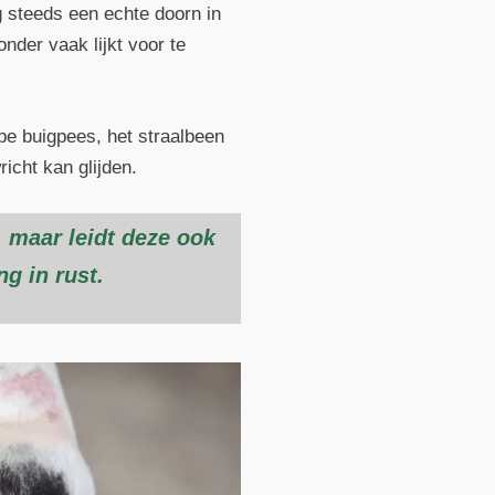
g steeds een echte doorn in
nder vaak lijkt voor te
epe buigpees, het straalbeen
icht kan glijden.
k, maar leidt deze ook
g in rust.