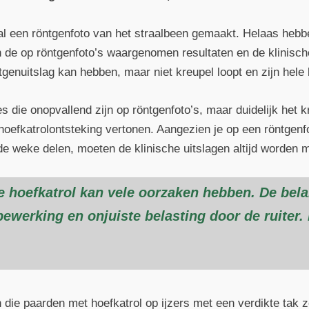
al een röntgenfoto van het straalbeen gemaakt. Helaas he
en de op röntgenfoto’s waargenomen resultaten en de klinische
tgenuitslag kan hebben, maar niet kreupel loopt en zijn hele
es die onopvallend zijn op röntgenfoto’s, maar duidelijk het 
efkatrolontsteking vertonen. Aangezien je op een röntgenfot
 de weke delen, moeten de klinische uitslagen altijd worden
e hoefkatrol kan vele oorzaken hebben. De bela
bewerking en onjuiste belasting door de ruiter. 
die paarden met hoefkatrol op ijzers met een verdikte tak z