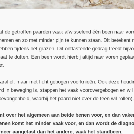
dat de getroffen paarden vaak afwisselend één been naar vo
nemen en zo met minder pijn te kunnen staan. Dit betekent n
bben tijdens het grazen. Dit ontlastende gedrag treedt bijv
at te dutten. Een been wordt hierbij altijd naar voren geplaat
t.
parallel, maar met licht gebogen voorknieën. Ook deze houd
rd in beweging is, stappen het vaak voorovergebogen en wil 
fbevangenheid, waarbij het paard niet over de teen wil rollen)
mt over het algemeen aan beide benen voor, en dan vake
enen komt het minder vaak voor, en dan wordt de diagno
 meer aangetast dan het andere, vaak het standbeen.