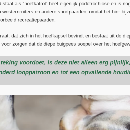
staat als “hoefkatrol” heet eigenlijk podotrochlose en is no
n westernruiters en andere sportpaarden, omdat het hier bijzo
oorbeeld recreatiepaarden.
raat, dat zich in het hoefkapsel bevindt en bestaat uit de di
 voor zorgen dat de diepe buigpees soepel over het hoefgewr
teking voordoet, is deze niet alleen erg pijnlij
anderd looppatroon en tot een opvallende houdin