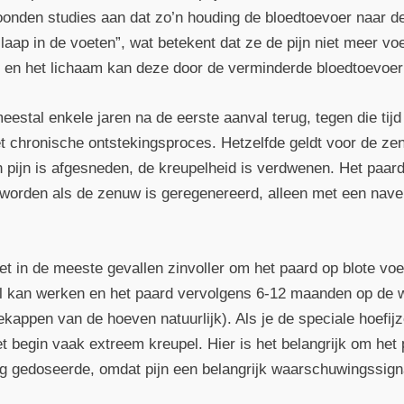
toonden studies aan dat zo’n houding de bloedtoevoer naar d
slaap in de voeten”, wat betekent dat ze de pijn niet meer vo
ijft en het lichaam kan deze door de verminderde bloedtoevoe
stal enkele jaren na de eerste aanval terug, tegen die tijd
het chronische ontstekingsproces. Hetzelfde geldt voor de z
 pijn is afgesneden, de kreupelheid is verdwenen. Het paard
te worden als de zenuw is geregenereerd, alleen met een nav
et in de meeste gevallen zinvoller om het paard op blote voe
kan werken en het paard vervolgens 6-12 maanden op de we
kappen van de hoeven natuurlijk). Als je de speciale hoefijz
t begin vaak extreem kreupel. Hier is het belangrijk om het p
ig gedoseerde, omdat pijn een belangrijk waarschuwingssign