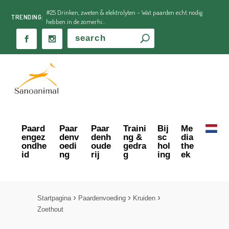
#25 Drinken, zweten & elektrolyten – Wat paarden echt nodig
TRENDING:
hebben in de zomerhi...
Paard
Paar
Paar
Traini
Bij
Me
engez
denv
denh
ng &
sc
dia
ondhe
oedi
oude
gedra
hol
the
id
ng
rij
g
ing
ek
Startpagina
Paardenvoeding
Kruiden
Zoethout