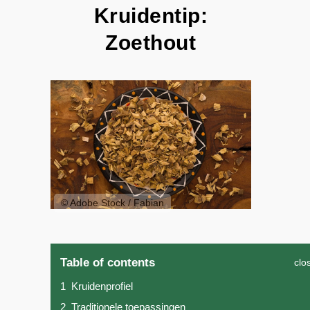
Kruidentip:
Zoethout
© Adobe Stock / Fabian
Table of contents
clo
1
Kruidenprofiel
2
Traditionele toepassingen