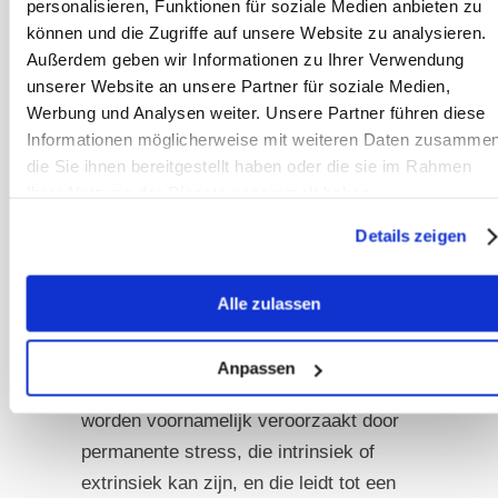
personalisieren, Funktionen für soziale Medien anbieten zu
ezels, waarin het profylactische effect
können und die Zugriffe auf unsere Website zu analysieren.
van zoethoutwortelextract op
Außerdem geben wir Informationen zu Ihrer Verwendung
maagzweren bij paardachtigen na
unserer Website an unsere Partner für soziale Medien,
toediening van pijnstillers werd
Werbung und Analysen weiter. Unsere Partner führen diese
Informationen möglicherweise mit weiteren Daten zusammen
onderzocht, werd een placebogroep,
die Sie ihnen bereitgestellt haben oder die sie im Rahmen
een groep die alleen de pijnstiller
Ihrer Nutzung der Dienste gesammelt haben.
kreeg en een derde groep met
pijnstiller en extra
Details zeigen
zoethoutwortelextract onderzocht.
Alle zulassen
Ongeveer 20% van de maagzweren
bevinden zich in de pylorische regio,
Anpassen
de achterkant van de maag. Deze
worden voornamelijk veroorzaakt door
permanente stress, die intrinsiek of
extrinsiek kan zijn, en die leidt tot een