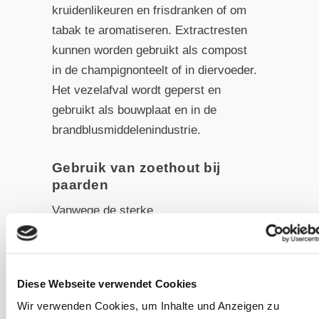
kruidenlikeuren en frisdranken of om
tabak te aromatiseren. Extractresten
kunnen worden gebruikt als compost
in de champignonteelt of in diervoeder.
Het vezelafval wordt geperst en
gebruikt als bouwplaat en in de
brandblusmiddelenindustrie.
Gebruik van zoethout bij
paarden
Vanwege de sterke
ontstekingsremmende werking op de
slijmvliezen is zoethout bijzonder
geschikt om ontstekingen aan het
Diese Webseite verwendet Cookies
maag- en darmslijmvlies te
Wir verwenden Cookies, um Inhalte und Anzeigen zu
verzachten. In een onderzoek met 12