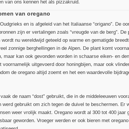
n van ons kennen het als pizzakruid.
omen van oregano
 Oudgrieks en is afgeleid van het Italiaanse “origano”. De o
ronnen zijn er vertalingen zoals “vreugde van de berg”. De p
 wordt nu wereldwijd geteeld op warme en gematigde breedt
veel zonnige berghellingen in de Alpen. De plant komt voor
ten, maar kan ook gevonden worden in schaarse eiken- en d
 voornamelijk uitgevoerd door honingbijen, maar ook vlinde
ndom de oregano altijd zoemt en het een waardevolle bijdrag
vaak de naam “dost” gebruikt, die in de middeleeuwen voo
n werd gebruikt om zich tegen de duivel te beschermen. Er 
nsen weer vrolijk maakt. Oregano wordt al 300 tot 400 jaar g
misbaar geworden. Vroeger werden er ook bieren met oregan
atiseerd.