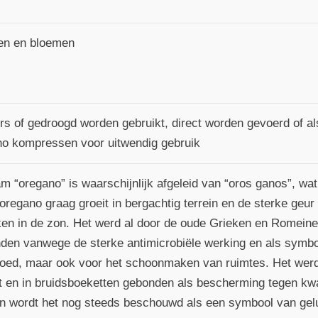
en en bloemen
rs of gedroogd worden gebruikt, direct worden gevoerd of al
o kompressen voor uitwendig gebruik
m “oregano” is waarschijnlijk afgeleid van “oros ganos”, wa
oregano graag groeit in bergachtig terrein en de sterke geur
en in de zon. Het werd al door de oude Grieken en Romeine
nden vanwege de sterke antimicrobiële werking en als symbo
oed, maar ook voor het schoonmaken van ruimtes. Het werd
t en in bruidsboeketten gebonden als bescherming tegen k
en wordt het nog steeds beschouwd als een symbool van gelu