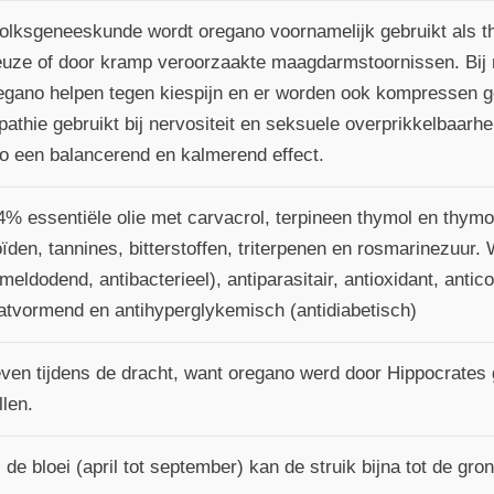
volksgeneeskunde wordt oregano voornamelijk gebruikt als the
ieuze of door kramp veroorzaakte maagdarmstoornissen. Bi
egano helpen tegen kiespijn en er worden ook kompressen g
athie gebruikt bij nervositeit en seksuele overprikkelbaarhe
o een balancerend en kalmerend effect.
4% essentiële olie met carvacrol, terpineen thymol en thym
ïden, tannines, bitterstoffen, triterpenen en rosmarinezuur. 
eldodend, antibacterieel), antiparasitair, antioxidant, antic
atvormend en antihyperglykemisch (antidiabetisch)
even tijdens de dracht, want oregano werd door Hippocrates 
llen.
 de bloei (april tot september) kan de struik bijna tot de gr