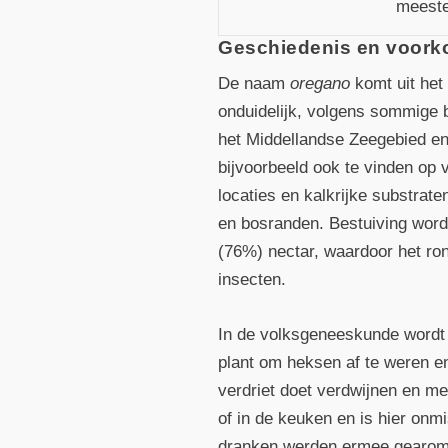
meeste
Geschiedenis en voork
De naam
oregano
komt uit het
onduidelijk, volgens sommige b
het Middellandse Zeegebied en
bijvoorbeeld ook te vinden op 
locaties en kalkrijke substra
en bosranden. Bestuiving wordt
(76%) nectar, waardoor het ro
insecten.
In de volksgeneeskunde wordt 
plant om heksen af te weren e
verdriet doet verdwijnen en me
of in de keuken en is hier on
dranken werden ermee gearom