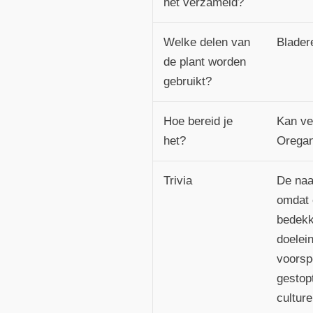
het verzameld?
Welke delen van
Blader
de plant worden
gebruikt?
Hoe bereid je
Kan ve
het?
Oregan
Trivia
De naa
omdat 
bedekk
doelei
voorsp
gestop
cultur