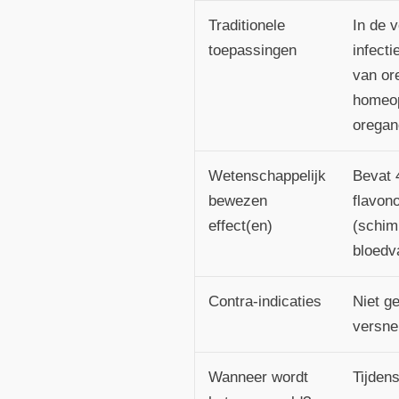
Traditionele
In de 
toepassingen
infect
van or
homeop
oregan
Wetenschappelijk
Bevat 
bewezen
flavono
effect(en)
(schimm
bloedv
Contra-indicaties
Niet g
versne
Wanneer wordt
Tijdens