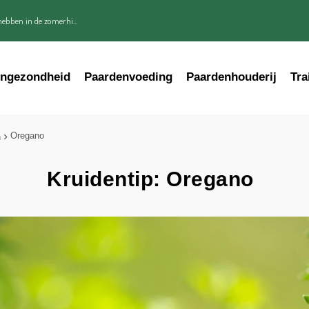
ebben in de zomerhi...
engezondheid
Paardenvoeding
Paardenhouderij
Tra
Oregano
n
Kruidentip: Oregano