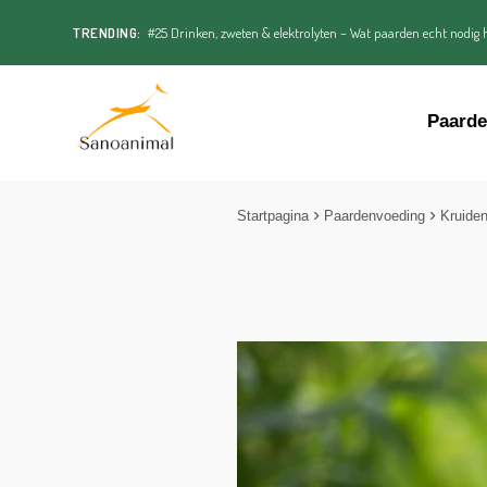
TRENDING:
#25 Drinken, zweten & elektrolyten – Wat paarden echt nodig h
Paard
Startpagina
Paardenvoeding
Kruide