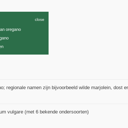
close
an oregano
egano
en
o; regionale namen zijn bijvoorbeeld wilde marjolein, dost e
um vulgare (met 6 bekende ondersoorten)