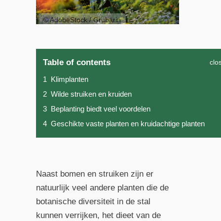
© AdobeStock / Grubärin
Table of contents
clo
1
Klimplanten
2
Wilde struiken en kruiden
3
Beplanting biedt veel voordelen
4
Geschikte vaste planten en kruidachtige planten
Naast bomen en struiken zijn er
natuurlijk veel andere planten die de
botanische diversiteit in de stal
kunnen verrijken, het dieet van de