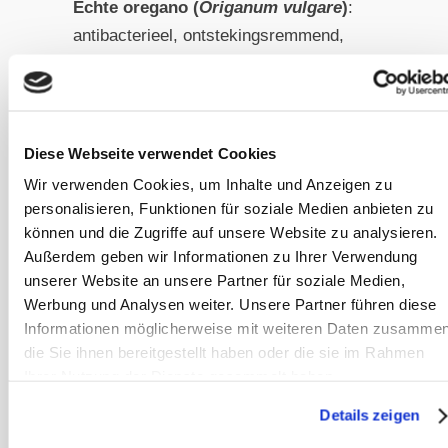
Echte oregano (
Origanum vulgare
)
:
antibacterieel, ontstekingsremmend,
hoestoplossend, antiparasitair,
krampstillend,
spijsverteringsbevorderend.
Heemst (
Althaea officinalis
)
:
Diese Webseite verwendet Cookies
slijmoplossend, bij droge hoest,
Wir verwenden Cookies, um Inhalte und Anzeigen zu
faryngitis, gastritis.
personalisieren, Funktionen für soziale Medien anbieten zu
Echte weegbree (
Verbena
können und die Zugriffe auf unsere Website zu analysieren.
Außerdem geben wir Informationen zu Ihrer Verwendung
officinalis
)
: stimulerend voor nieren
unserer Website an unsere Partner für soziale Medien,
en lever, chronische aandoeningen
Werbung und Analysen weiter. Unsere Partner führen diese
van de luchtwegen, versterkend effect
Informationen möglicherweise mit weiteren Daten zusammen
op het zenuwstelsel, krampstillend.
die Sie ihnen bereitgestellt haben oder die sie im Rahmen
Esparcette (
Onobrychis viciifolia
):
Ihrer Nutzung der Dienste gesammelt haben.
helpt bij wormen en winderigheid,
Details zeigen
bodemverbeteraar voor andere