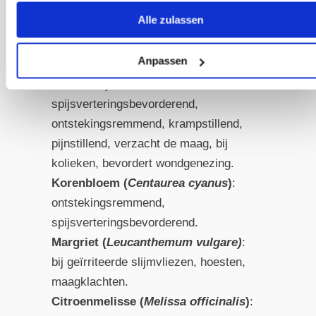
planten.
Alle zulassen
Heide (
Erica
)
: bij huidziekten,
bloedzuiverend en vochtafdrijvend.
Anpassen
Kamille (schijfkamille,
Matricaria
discoidea
)
:
spijsverteringsbevorderend,
ontstekingsremmend, krampstillend,
pijnstillend, verzacht de maag, bij
kolieken, bevordert wondgenezing.
Korenbloem (
Centaurea cyanus
)
:
ontstekingsremmend,
spijsverteringsbevorderend.
Margriet (
Leucanthemum vulgare)
:
bij geïrriteerde slijmvliezen, hoesten,
maagklachten.
Citroenmelisse (
Melissa officinalis
)
: