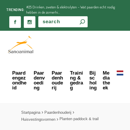
#25 Drinken, zweten & elektrolyten – Wat paarden echt nodig
TRENDING:
hebben in de zomerhi...
Paard
Paar
Paar
Traini
Bij
Me
engez
denv
denh
ng &
sc
dia
ondhe
oedi
oude
gedra
hol
the
id
ng
rij
g
ing
ek
Startpagina
Paardenhouderij
Planten paddock & trail
Huisvestingsvormen