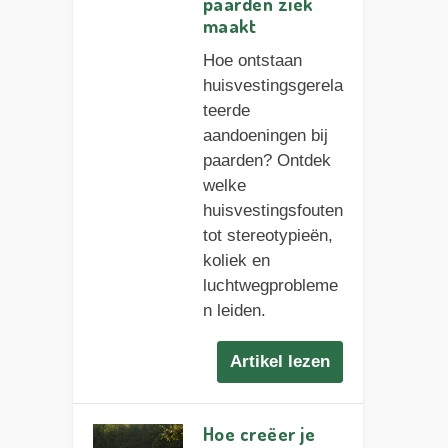
paarden ziek
maakt
Hoe ontstaan
huisvestingsgerela
teerde
aandoeningen bij
paarden? Ontdek
welke
huisvestingsfouten
tot stereotypieën,
koliek en
luchtwegprobleme
n leiden.
Artikel lezen
Hoe creëer je