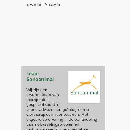
review.
Toxicon
.
Team
Sanoanimal
Wij zijn een
ervaren team van
therapeuten,
gespecialiseerd in
voederadviezen en geïntegreerde
diertherapieën voor paarden. Met
uitgebreide ervaring in de behandeling
van stofwisselingsproblemen
vertrouwen we op diervriendelijke