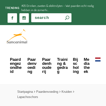
#25 Drinken, zweten & elektrolyten – Wat paarden echt nodig
TRENDING:
hebben in de zomerhi...
Paard
Paar
Paar
Traini
Bij
Me
engez
denv
denh
ng &
sc
dia
ondhe
oedi
oude
gedra
hol
the
id
ng
rij
g
ing
ek
Startpagina
Paardenvoeding
Kruiden
Lapachoschors