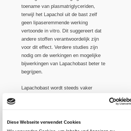
toename van plasmatriglyceriden,
terwijl het Lapachol uit de bast zelf
geen lipaseremmende werking
vertoonde in vitro. Dit suggereert dat
andere stoffen verantwoordelijk zijn
voor dit effect. Verdere studies zijn
nodig om de werkingen en mogelijke
bijwerkingen van Lapachobast beter te
begrijpen.
Lapachobast wordt steeds vaker
gebruikt in de voeding van paarden.
Door de werking tegen bacteriën en
schimmels kan het bijvoorbeeld
worden ingezet bij een darmreiniging
Diese Webseite verwendet Cookies
om dysbiose (een verkeerde