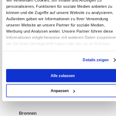
Wir verwenden Cookies, um Inhalte und Anzeigen zu
bacteriële balans) te bestrijden. De
personalisieren, Funktionen für soziale Medien anbieten zu
gemalen bast kan direct aan het voer
können und die Zugriffe auf unsere Website zu analysieren.
Außerdem geben wir Informationen zu Ihrer Verwendung
worden toegevoegd. Als alternatief
unserer Website an unsere Partner für soziale Medien,
kunnen de baststroken, die als
Werbung und Analysen weiter. Unsere Partner führen diese
Lapacho worden verkocht, grondig
Informationen möglicherweise mit weiteren Daten zusammen
worden gekookt en als thee worden
die Sie ihnen bereitgestellt haben oder die sie im Rahmen
toegediend om de werkzame stoffen
Ihrer Nutzung der Dienste gesammelt haben.
optimaal beschikbaar te maken.
Details zeigen
Alle zulassen
Anpassen
Bronnen