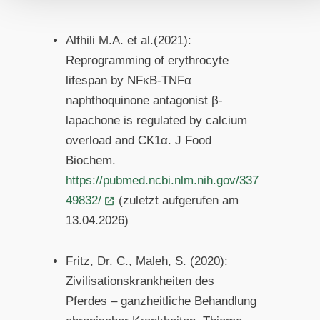
Alfhili M.A. et al.(2021):
Reprogramming of erythrocyte
lifespan by NFκB-TNFα
naphthoquinone antagonist β-
lapachone is regulated by calcium
overload and CK1α. J Food
Biochem.
https://pubmed.ncbi.nlm.nih.gov/337
49832/
(zuletzt aufgerufen am
13.04.2026)
Fritz, Dr. C., Maleh, S. (2020):
Zivilisationskrankheiten des
Pferdes – ganzheitliche Behandlung