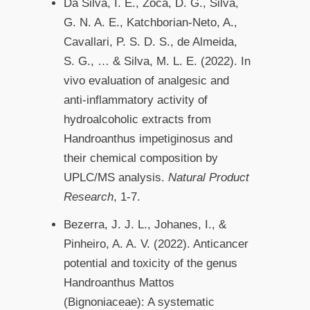
Da Silva, Ì. E., Zoca, D. G., Silva,
G. N. A. E., Katchborian-Neto, A.,
Cavallari, P. S. D. S., de Almeida,
S. G., … & Silva, M. L. E. (2022). In
vivo evaluation of analgesic and
anti-inflammatory activity of
hydroalcoholic extracts from
Handroanthus impetiginosus and
their chemical composition by
UPLC/MS analysis.
Natural Product
Research
, 1-7.
Bezerra, J. J. L., Johanes, I., &
Pinheiro, A. A. V. (2022). Anticancer
potential and toxicity of the genus
Handroanthus Mattos
(Bignoniaceae): A systematic