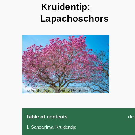
Kruidentip:
Lapachoschors
© Adobe Stock / Andriy Petrenko
Table of contents
clo
1
Sanoanimal Kruidentip: