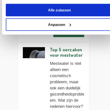
te begrijpen als
ziekte bij paarden
Alle zulassen
▶︎ Alle oorzaken
op een rij!
Anpassen
Artikel lezen
Top 5 oorzaken
voor mestwater
Mestwater is niet
alleen een
cosmetisch
probleem, maar
ook een duidelijk
gezondheidsproble
em. Wat zijn de
redenen hiervoor?