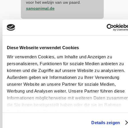
voor het welzijn van uw paard.
sanoanimal.de
Meer
artikelen
in deze
Diese Webseite verwendet Cookies
categorie
Wir verwenden Cookies, um Inhalte und Anzeigen zu
personalisieren, Funktionen für soziale Medien anbieten zu
Mestwater – het
können und die Zugriffe auf unsere Website zu analysieren.
doorlopende
Außerdem geben wir Informationen zu Ihrer Verwendung
probleem
unserer Website an unsere Partner für soziale Medien,
Werbung und Analysen weiter. Unsere Partner führen diese
De verschillende
Informationen möglicherweise mit weiteren Daten zusammen
oorzaken en
die Sie ihnen bereitgestellt haben oder die sie im Rahmen
vormen van
Ihrer Nutzung der Dienste gesammelt haben.
verloop maken
mestwater moeilijk
Details zeigen