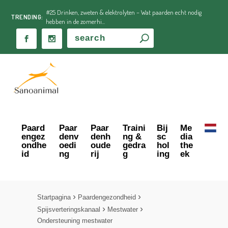
#25 Drinken, zweten & elektrolyten – Wat paarden echt nodig
TRENDING:
hebben in de zomerhi...
Paard
Paar
Paar
Traini
Bij
Me
engez
denv
denh
ng &
sc
dia
ondhe
oedi
oude
gedra
hol
the
id
ng
rij
g
ing
ek
Startpagina
Paardengezondheid
Spijsverteringskanaal
Mestwater
Ondersteuning mestwater