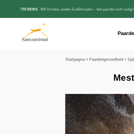
TRENDING:
#25 Drinken, zweten & elektrolyten – Wat paarden echt nodig h
Paard
Startpagina
Paardengezondheid
Spi
Mest