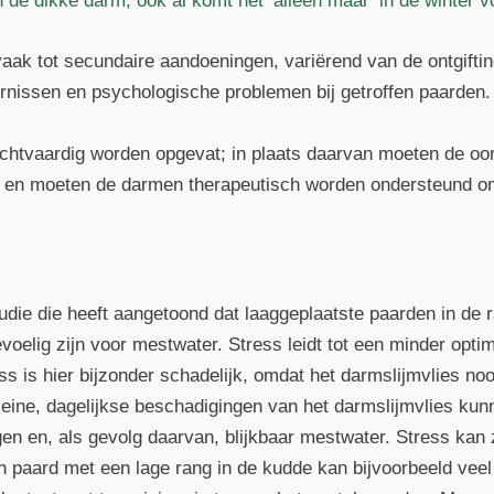
 de dikke darm, ook al komt het ‘alleen maar’ in de winter v
ak tot secundaire aandoeningen, variërend van de ontgiftin
nissen en psychologische problemen bij getroffen paarden.
chtvaardig worden opgevat; in plaats daarvan moeten de oo
 en moeten de darmen therapeutisch worden ondersteund om 
studie die heeft aangetoond dat laaggeplaatste paarden in de 
voelig zijn voor mestwater. Stress leidt tot een minder opti
s is hier bijzonder schadelijk, omdat het darmslijmvlies nooi
eine, dagelijkse beschadigingen van het darmslijmvlies kunne
ngen en, als gevolg daarvan, blijkbaar mestwater. Stress kan 
n paard met een lage rang in de kudde kan bijvoorbeeld veel 