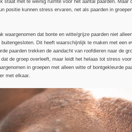
ck staat met te weinig ruimte voor het aantal paarden. Maar
un positie kunnen stress ervaren, net als paarden in groep
ak waargenomen dat bonte en witte/grijze paarden niet allee
buitengesloten. Dit heeft waarschijnlijk te maken met een ev
urde paarden trekken de aandacht van roofdieren naar de gr
r dat de groep overleeft, maar leidt het helaas tot stress voo
aargenomen in groepen met alleen witte of bontgekleurde pa
er met elkaar.