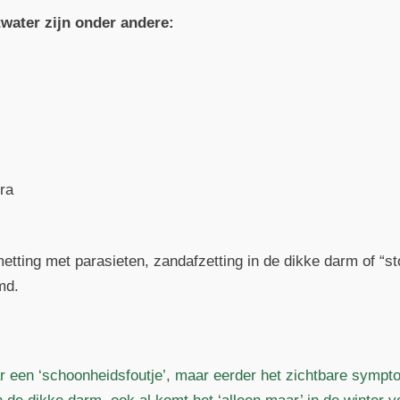
water zijn onder andere:
ra
etting met parasieten, zandafzetting in de dikke darm of “s
md.
r een ‘schoonheidsfoutje’, maar eerder het zichtbare sympt