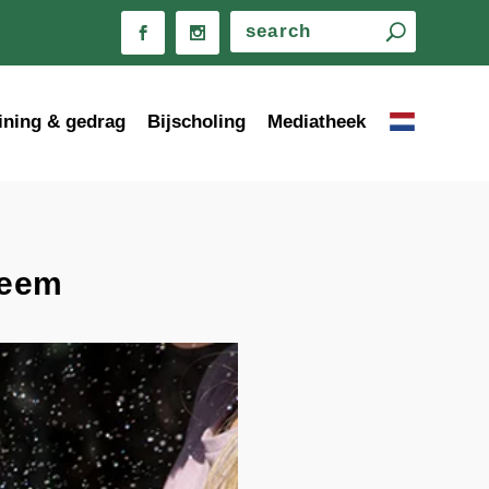
ining & gedrag
Bijscholing
Mediatheek
leem