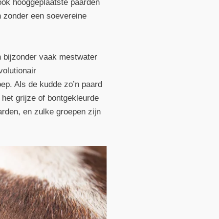
 ook hooggeplaatste paarden
en zonder een soevereine
n bijzonder vaak mestwater
olutionair
oep. Als de kudde zo’n paard
r het grijze of bontgekleurde
arden, en zulke groepen zijn