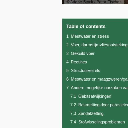
© Adobe Stock / Petra Fischer
Table of contents
1
Mestwater en stress
2
Voer, darmslijmvliesontsteking
3
Gekuild voer
4
Pectines
5
Structuurvezels
6
Mestwater en maagzweren/gast
7
Andere mogelijke oorzaken va
7.1
Gebitsafwijkingen
7.2
Besmetting door parasiete
7.3
Zandafzetting
7.4
Stofwisselingsproblemen