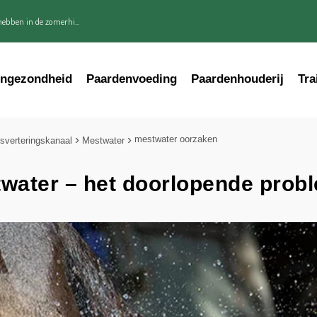
ebben in de zomerhi...
engezondheid
Paardenvoeding
Paardenhouderij
Tra
mestwater oorzaken
jsverteringskanaal
Mestwater
water – het doorlopende prob