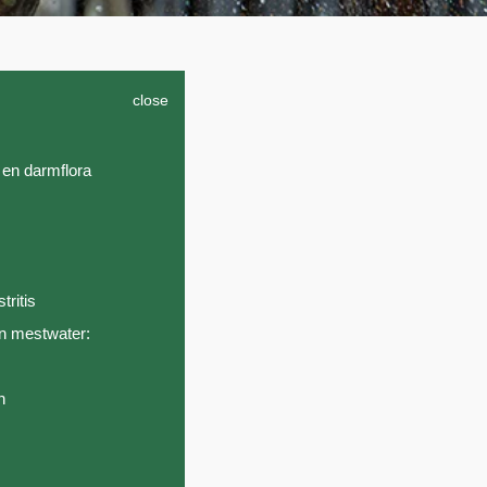
close
 en darmflora
ritis
n mestwater:
n