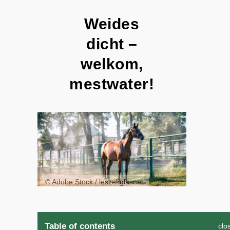
Weides
dicht –
welkom,
mestwater!
© Adobe Stock / leszekglasner
Table of contents
clo