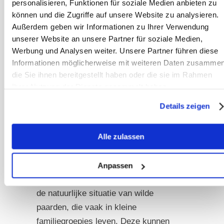
personalisieren, Funktionen für soziale Medien anbieten zu
kuddes ‘uiteenvallen’ in kleine
können und die Zugriffe auf unsere Website zu analysieren.
groepjes. Dat zijn dan vaak
Außerdem geben wir Informationen zu Ihrer Verwendung
unserer Website an unsere Partner für soziale Medien,
tweetallen of kleine groepjes van
Werbung und Analysen weiter. Unsere Partner führen diese
drie of vier paarden die samen over
Informationen möglicherweise mit weiteren Daten zusammen
de weide trekken, in de schaduw
die Sie ihnen bereitgestellt haben oder die sie im Rahmen
gaan staan of naar de drinkbak
Ihrer Nutzung der Dienste gesammelt haben.
lopen.
Details zeigen
Sommige paarden afzonderen zich
Alle zulassen
ook volledig van de groep en grazen
liever alleen, op zichtafstand van de
anderen. Zulke kleinschalige
Anpassen
verbanden komen meer overeen met
de natuurlijke situatie van wilde
paarden, die vaak in kleine
familiegroepjes leven. Deze kunnen