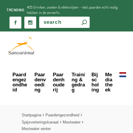
#25 Drinken, zweten & elektrolyten – Wat paarden echt nodig
TRENDING:
hebben in de zomerhi...
Paard
Paar
Paar
Traini
Bij
Me
engez
denv
denh
ng &
sc
dia
ondhe
oedi
oude
gedra
hol
the
id
ng
rij
g
ing
ek
Startpagina
Paardengezondheid
Spijsverteringskanaal
Mestwater
Mestwater winter