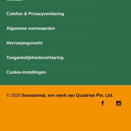
Colofon & Privacyverklaring
Algemene voorwaarden
Herroepingsrecht
Toegankelijkheidsverklaring
Cookie-instellingen
© 2026
Sanoanimal, een merk van Quadrian Pte. Ltd.